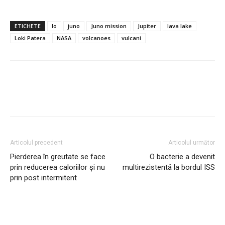
ETICHETE
Io
juno
Juno mission
Jupiter
lava lake
Loki Patera
NASA
volcanoes
vulcani
Articolul precedent
Articolul următor
Pierderea în greutate se face
O bacterie a devenit
prin reducerea caloriilor și nu
multirezistentă la bordul ISS
prin post intermitent