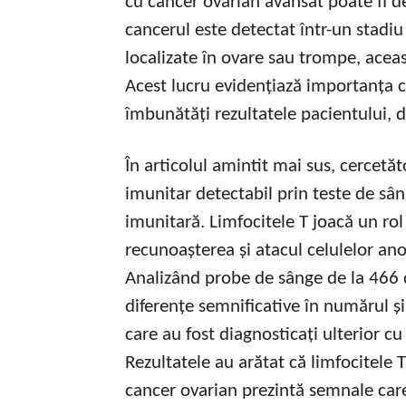
cu cancer ovarian avansat poate fi d
cancerul este detectat într-un stadiu
localizate în ovare sau trompe, acea
Acest lucru evidențiază importanța c
îmbunătăți rezultatele pacientului, d
În articolul amintit mai sus, cercet
imunitar detectabil prin teste de sân
imunitară. Limfocitele T joacă un rol
recunoașterea și atacul celulelor ano
Analizând probe de sânge de la 466 d
diferențe semnificative în numărul și 
care au fost diagnosticați ulterior cu
Rezultatele au arătat că limfocitele T
cancer ovarian prezintă semnale care 