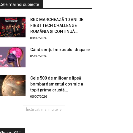
Cele mai noi subiecte
BRD MARCHEAZĂ 10 ANI DE
FIRST TECH CHALLENGE
ROMÂNIA ȘI CONTINUĂ...
08/07/2026
Când simțul mirosului dispare
05/07/2026
Cele 500 de milioane lipsă:
bombardamentul cosmic a
topit prima crustă...
05/07/2026
Încărcați mai multe
Bloguri S&T