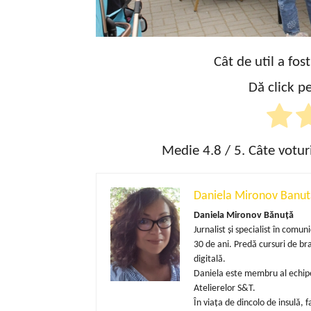
Cât de util a fos
Dă click pe
Medie
4.8
/ 5. Câte votur
Daniela Mironov Banut
Daniela Mironov Bănuță
Jurnalist și specialist în com
30 de ani. Predă cursuri de b
digitală.
Daniela este membru al echipe
Atelierelor S&T.
În viața de dincolo de insulă,