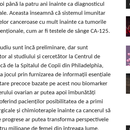
i până la patru ani înainte ca diagnosticul
tuale. Aceasta înseamnă că sistemul imunitar
elor canceroase cu mult înainte ca tumorile
venționale, cum ar fi testele de sânge CA-125.
tudiu sunt încă preliminare, dar sunt
tor al studiului și cercetător la Centrul de
 de la Spitalul de Copii din Philadelphia,
 jocul prin furnizarea de informații esențiale
ctare precoce bazate pe acest nou biomarker
erului ovarian ar putea apoi îmbunătăți
oferind pacienților posibilitatea de a primi
gicale și chimioterapie înainte ca cancerul să
e progrese ar putea transforma perspectivele
tru milioane de femei din întreaga lume.