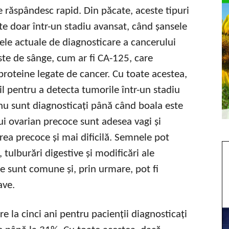
e răspândesc rapid. Din păcate, aceste tipuri
te doar într-un stadiu avansat, când șansele
ele actuale de diagnosticare a cancerului
ste de sânge, cum ar fi CA-125, care
 proteine legate de cancer. Cu toate acestea,
bil pentru a detecta tumorile într-un stadiu
 nu sunt diagnosticați până când boala este
i ovarian precoce sunt adesea vagi și
rea precoce și mai dificilă. Semnele pot
tulburări digestive și modificări ale
e sunt comune și, prin urmare, pot fi
ave.
e la cinci ani pentru pacienții diagnosticați