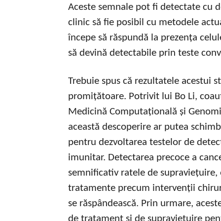
Aceste semnale pot fi detectate cu do
clinic să fie posibil cu metodele ac
începe să răspundă la prezența celul
să devină detectabile prin teste con
Trebuie spus că rezultatele acestui s
promițătoare. Potrivit lui Bo Li, coau
Medicină Computațională și Genomică
această descoperire ar putea schimba
pentru dezvoltarea testelor de dete
imunitar. Detectarea precoce a canc
semnificativ ratele de supraviețuire, 
tratamente precum intervenții chirur
se răspândească. Prin urmare, acest
de tratament și de supraviețuire pen