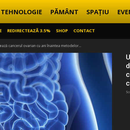
TEHNOLOGIE
PĂMÂNT
SPAȚIU
EVE
E
REDIRECTEAZĂ 3.5%
SHOP
CONTACT
ază cancerul ovarian cu ani înaintea metodelor...
U
d
c
c
Sc