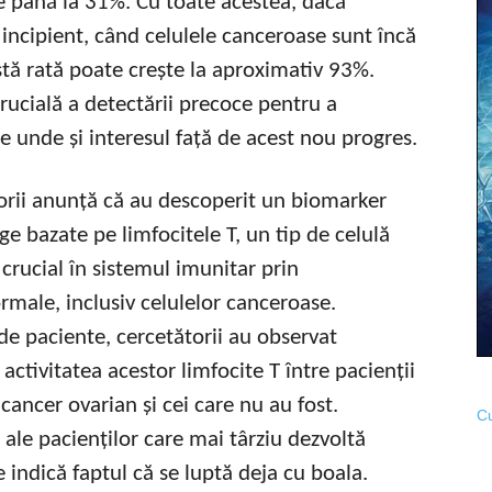
e până la 31%. Cu toate acestea, dacă
 incipient, când celulele canceroase sunt încă
stă rată poate crește la aproximativ 93%.
rucială a detectării precoce pentru a
e unde și interesul față de acest nou progres.
ătorii anunță că au descoperit un biomarker
ge bazate pe limfocitele T, un tip de celulă
 crucial în sistemul imunitar prin
rmale, inclusiv celulelor canceroase.
e paciente, cercetătorii au observat
activitatea acestor limfocite T între pacienții
 cancer ovarian și cei care nu au fost.
Cu
 ale pacienților care mai târziu dezvoltă
indică faptul că se luptă deja cu boala.