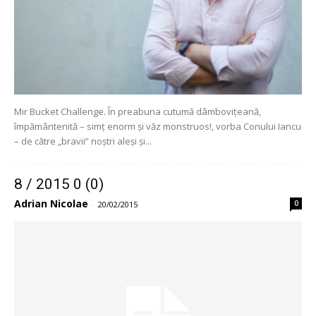
Mir Bucket Challenge. În preabuna cutumă dâmbovițeană,
împământenită – simț enorm și văz monstruos!, vorba Conului Iancu
– de către „bravii” noștri aleși și...
8 / 2015 0 (0)
Adrian Nicolae
0
-
20/02/2015