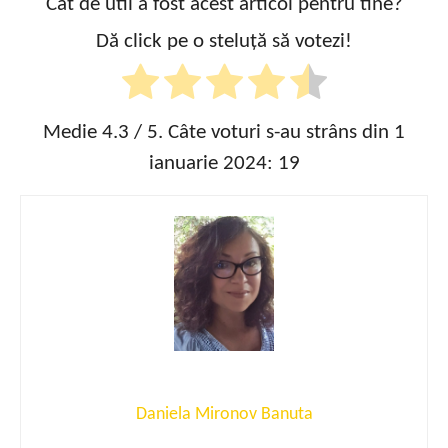
Cât de util a fost acest articol pentru tine?
Dă click pe o steluță să votezi!
Medie
4.3
/ 5. Câte voturi s-au strâns din 1
ianuarie 2024:
19
Daniela Mironov Banuta