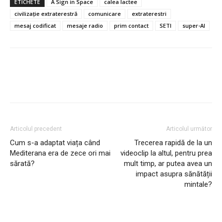
ETICHETE
A Sign in Space
calea lactee
civilizație extraterestră
comunicare
extraterestri
mesaj codificat
mesaje radio
prim contact
SETI
super-AI
Articolul precedent
Articolul următor
Cum s-a adaptat viața când
Trecerea rapidă de la un
Mediterana era de zece ori mai
videoclip la altul, pentru prea
sărată?
mult timp, ar putea avea un
impact asupra sănătății
mintale?