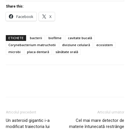
Share this:
Facebook
X
ETICHETE
bacterii
biofilme
cavitate bucală
Corynebacterium matruchotii
diviziune celulară
ecosistem
microbi
placa dentară
sănătate orală
Articolul precedent
Articolul următor
Un asteroid gigantic i-a
Cel mai mare detector de
modificat traiectoria lui
materie întunecată restrânge