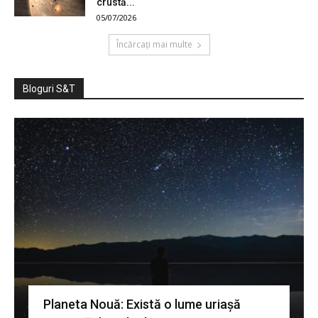
crustă...
05/07/2026
Încărcați mai multe
Bloguri S&T
Planeta Nouă: Există o lume uriașă