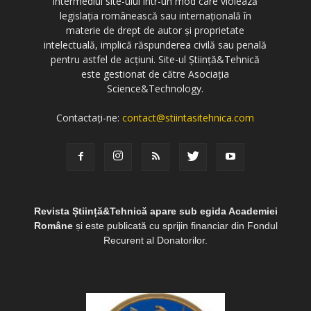
intermediul site-ului într-un mod care violează
legislația românească sau internațională în
materie de drept de autor și proprietate
intelectuală, implică răspunderea civilă sau penală
pentru astfel de acțiuni. Site-ul Știință&Tehnică
este gestionat de către Asociația
Science&Technology.
Contactați-ne:
contact@stiintasitehnica.com
Revista Știință&Tehnică apare sub egida Academiei
Române
și este publicată cu sprijin financiar din Fondul
Recurent al Donatorilor.