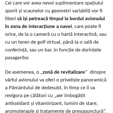
Cei care vor avea nevoi suplimentare spațiului
sporit și scaunelor cu geometri variabilă vor fi
liberi
să își petreacă timpul la bordul avionului
în zona de interacțiune a navei
, care poate fi
orice, de la o cameră cu o hartă interactivă, sau
cu un teren de golf virtual, până la o sală de
conferință, sau un bar, în funcție de dorințele
pasagerilor.
De asemenea, o „
zonă de revitalizare
” dinspre
vârful avionului va oferi o priveliște panoramică
a Pământului de dedesubt, în timp ce îi va
revigora pe călători cu „aer îmbogățit
antioxidant și vitaminizant, lumini de stare,
aromoterapie și tratamente de presopunctură”.