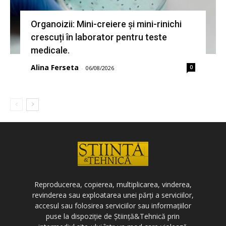
Organoizii: Mini-creiere și mini-rinichi
crescuți în laborator pentru teste
medicale.
Alina Ferseta
0
-
06/08/2026
Reproducerea, copierea, multiplicarea, vinderea,
revinderea sau exploatarea unei părți a serviciilor,
accesul sau folosirea serviciilor sau informațiilor
puse la dispoziție de Știință&Tehnică prin