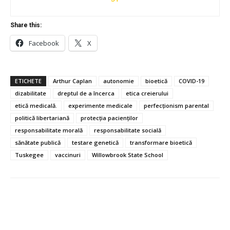
Share this:
Facebook
X
ETICHETE
Arthur Caplan
autonomie
bioetică
COVID-19
dizabilitate
dreptul de a încerca
etica creierului
etică medicală.
experimente medicale
perfecționism parental
politică libertariană
protecția pacienților
responsabilitate morală
responsabilitate socială
sănătate publică
testare genetică
transformare bioetică
Tuskegee
vaccinuri
Willowbrook State School