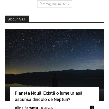
Încărcați mai multe
Bloguri S&T
Planeta Nouă: Există o lume uriașă
ascunsă dincolo de Neptun?
Alina Ferseta
0
-
08/08/2026