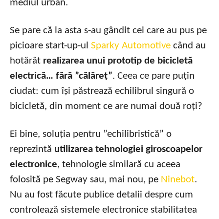
mediul urban.
Se pare că la asta s-au gândit cei care au pus pe
picioare start-up-ul
Sparky Automotive
când au
hotărât
realizarea unui prototip de bicicletă
electrică… fără ”călăreț”
. Ceea ce pare puțin
ciudat: cum își păstrează echilibrul singură o
bicicletă, din moment ce are numai două roți?
Ei bine, soluția pentru ”echilibristică” o
reprezintă
utilizarea tehnologiei giroscoapelor
electronice
, tehnologie similară cu aceea
folosită pe Segway sau, mai nou, pe
Ninebot
.
Nu au fost făcute publice detalii despre cum
controlează sistemele electronice stabilitatea