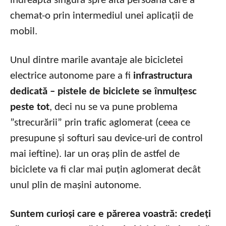
îndreaptă singură spre altă persoană care a
chemat-o prin intermediul unei aplicații de
mobil.
Unul dintre marile avantaje ale bicicletei
electrice autonome pare a fi
infrastructura
dedicată – pistele de biciclete se înmulțesc
peste tot
, deci nu se va pune problema
”strecurării” prin trafic aglomerat (ceea ce
presupune și softuri sau device-uri de control
mai ieftine). Iar un oraș plin de astfel de
biciclete va fi clar mai puțin aglomerat decât
unul plin de mașini autonome.
Suntem curioși care e părerea voastră: credeți