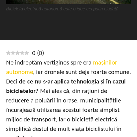
Bicicleta electrică autonomă este o idee cel puțin ciudată
0
(
0
)
Ne îndreptăm vertiginos spre era
mașinilor
autonome
, iar dronele sunt deja foarte comune.
Deci
de ce nu s-ar aplica tehnologia și în cazul
bicicletelor?
Mai ales că, din rațiuni de
reducere a poluării în orașe, municipalitățile
încurajează utilizarea acestui foarte simplist
mijloc de transport, iar o bicicletă electrică
simplifică destul de mult viața biciclistului în