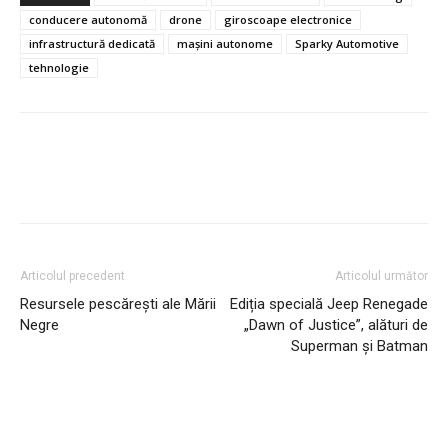
conducere autonomă
drone
giroscoape electronice
infrastructură dedicată
mașini autonome
Sparky Automotive
tehnologie
Articolul precedent
Articolul următor
Resursele pescărești ale Mării
Ediția specială Jeep Renegade
Negre
„Dawn of Justice”, alături de
Superman și Batman