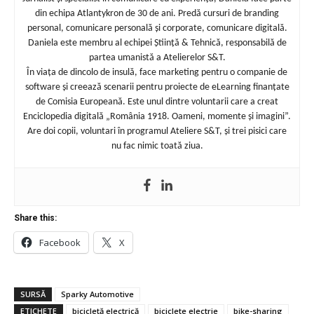
din echipa Atlantykron de 30 de ani. Predă cursuri de branding
personal, comunicare personală și corporate, comunicare digitală.
Daniela este membru al echipei Știință & Tehnică, responsabilă de
partea umanistă a Atelierelor S&T.
În viața de dincolo de insulă, face marketing pentru o companie de
software și creează scenarii pentru proiecte de eLearning finanțate
de Comisia Europeană. Este unul dintre voluntarii care a creat
Enciclopedia digitală „România 1918. Oameni, momente și imagini”.
Are doi copii, voluntari în programul Ateliere S&T, și trei pisici care
nu fac nimic toată ziua.
Share this:
Facebook
X
SURSĂ
Sparky Automotive
ETICHETE
bicicletă electrică
biciclete electrie
bike-sharing