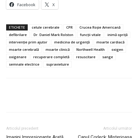
Facebook
X
ETICHETE
celule cerebrale
CPR
Crucea Roșie Americană
defibrilare
Dr. Daniel Mark Rolston
funcții vitale
inimă opriță
intervenție prim ajutor
medicina de urgență
moarte cardiacă
moarte cerebrală
moarte clinică
Northwell Health
oxigen
oxigenare
recuperare completă
resuscitare
sange
semnale electrice
supravietuire
Articolul precedent
Articolul următor
Imagini Impresionante Arată
Capul Corleck: Misterioasa