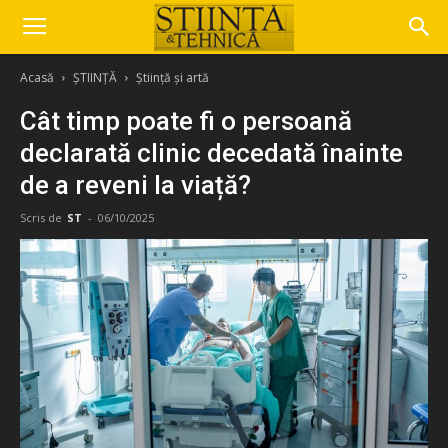
Acasă
ȘTIINȚĂ
Știință și artă
Cât timp poate fi o persoană
declarată clinic decedată înainte
de a reveni la viață?
Scris de
ST
-
06/10/2025