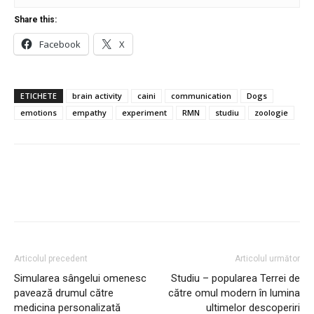
Share this:
Facebook
X
ETICHETE
brain activity
caini
communication
Dogs
emotions
empathy
experiment
RMN
studiu
zoologie
Articolul precedent
Articolul următor
Simularea sângelui omenesc
Studiu – popularea Terrei de
pavează drumul către
către omul modern în lumina
medicina personalizată
ultimelor descoperiri