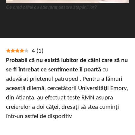
Ce cred câinii cu adevărat despre stăpânii lor?
4
(
1
)
Probabil că nu există iubitor de câini care să nu
se fi întrebat ce sentimente îi poartă
cu
adevărat
prietenul patruped . Pentru a lămuri
această dilemă, cercetătorii Universităţii Emory,
din Atlanta, au efectuat teste RMN asupra
creierelor a doi căţei, dresaţi să stea cuminţi
într-un astfel de dispozitiv.