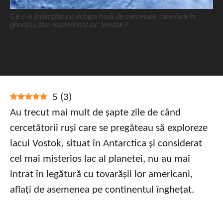
Ce s-a întâmplat cu echipa rusă de cercetare care fora în
gheață către misteriosul lac Vostok?
5
(
3
)
Au trecut mai mult de șapte zile de când
cercetătorii ruși care se pregăteau să exploreze
lacul Vostok, situat în Antarctica și considerat
cel mai misterios lac al planetei, nu au mai
intrat în legătură cu tovarășii lor americani,
aflați de asemenea pe continentul înghețat.