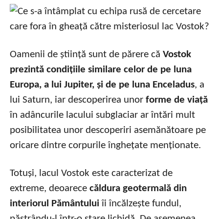
Oamenii de știință sunt de părere că
Vostok
prezintă condițiile similare celor de pe luna
Europa, a lui Jupiter, și de pe luna Enceladus
, a
lui Saturn, iar descoperirea unor
forme de viață
în adâncurile lacului subglaciar ar întări mult
posibilitatea unor descoperiri asemănătoare pe
oricare dintre corpurile înghețate menționate.
Totuși, lacul Vostok este caracterizat de
extreme, deoarece
căldura geotermală din
interiorul Pământului
îi încălzește fundul,
păstrându-l într-o stare lichidă. De asemenea,