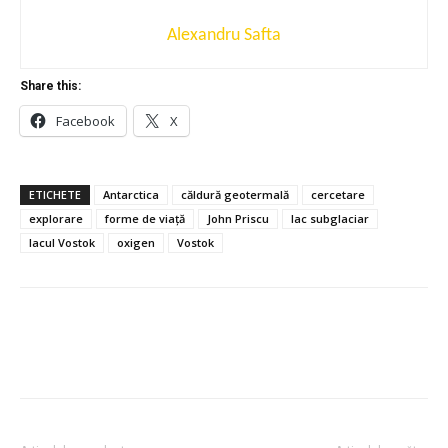
Alexandru Safta
Share this:
Facebook
X
ETICHETE
Antarctica
căldură geotermală
cercetare
explorare
forme de viață
John Priscu
lac subglaciar
lacul Vostok
oxigen
Vostok