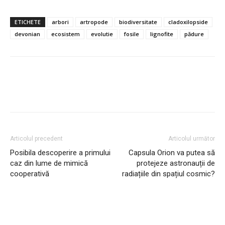
ETICHETE
arbori
artropode
biodiversitate
cladoxilopside
devonian
ecosistem
evolutie
fosile
lignofite
pădure
Articolul precedent
Articolul următor
Posibila descoperire a primului
Capsula Orion va putea să
caz din lume de mimică
protejeze astronauții de
cooperativă
radiațiile din spațiul cosmic?