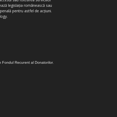
olează legislația românească sau
penală pentru astfel de acțiuni.
logy.
in Fondul Recurent al Donatorilor.