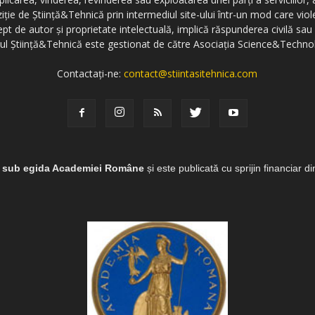
ziție de Știință&Tehnică prin intermediul site-ului într-un mod care vi
ept de autor și proprietate intelectuală, implică răspunderea civilă sau 
-ul Știință&Tehnică este gestionat de către Asociația Science&Techno
Contactați-ne:
contact@stiintasitehnica.com
e sub egida Academiei Române
și este publicată cu sprijin financiar d