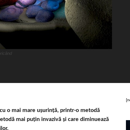
oricând
[n
 cu o mai mare ușurință, printr-o metodă
metodă mai puțin invazivă și care diminuează
lor.