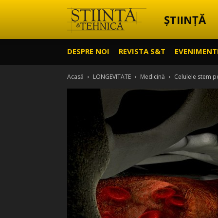
ȘTIINȚĂ
Știință
DESPRE NOI
REVISTA S&T
EVENIMENT
&
Acasă
LONGEVITATE
Medicină
Celulele stem p
Tehnică