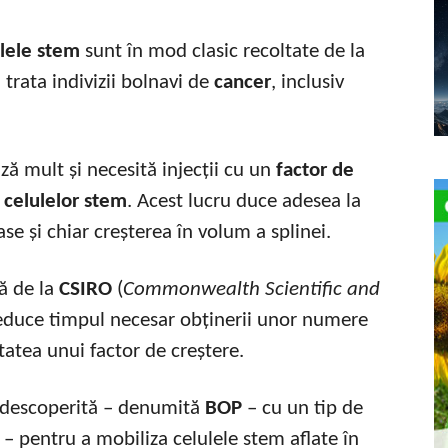
lele stem
sunt în mod clasic recoltate de la
 trata indivizii bolnavi de
cancer
, inclusiv
ă mult și necesită injecții cu un
factor de
a
celulelor stem
. Acest lucru duce adesea la
se și chiar creșterea în volum a splinei.
ă de la
CSIRO
(
Commonwealth Scientific and
educe timpul necesar obținerii unor numere
itatea unui factor de creștere.
descoperită – denumită
BOP
– cu un tip de
– pentru a mobiliza celulele stem aflate în