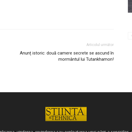
Articolul următor
Anunț istoric: două camere secrete se ascund în
mormântul lui Tutankhamon!
icarea, vinderea, revinderea sau exploatarea unei părți a serviciilor, a