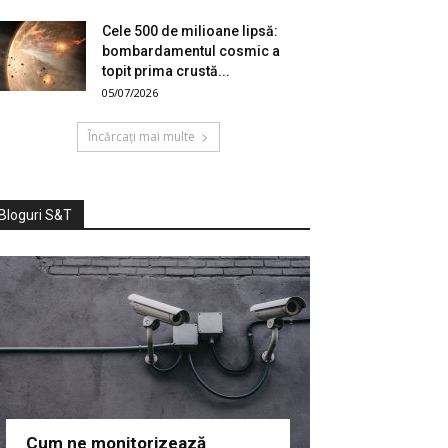
Cele 500 de milioane lipsă:
bombardamentul cosmic a
topit prima crustă...
05/07/2026
Încărcați mai multe
Bloguri S&T
Cum ne monitorizează