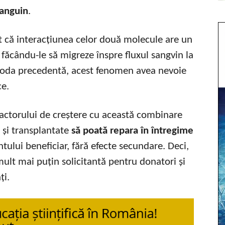
 sanguin
.
at că interacțiunea celor două molecule are un
, făcându-le să migreze înspre fluxul sangvin la
toda precedentă, acest fenomen avea nevoie
e.
 factorului de creștere cu această combinare
 și transplantate
să poată repara în întregime
tului beneficiar, fără efecte secundare. Deci,
mult mai puțin solicitantă pentru donatori și
ți.