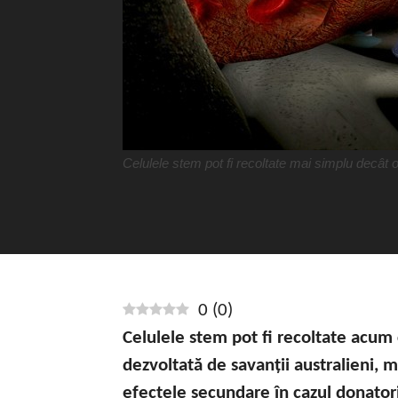
Celulele stem pot fi recoltate mai simplu decât 
0
(
0
)
Celulele stem pot fi recoltate acum
dezvoltată de savanții australieni, 
efectele secundare în cazul donatori