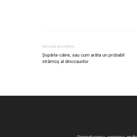
Articolul precedent
Șopârla-câine, sau cum arăta un probabil
strămoș al dinozaurilor
Reproducerea, copierea, multipl