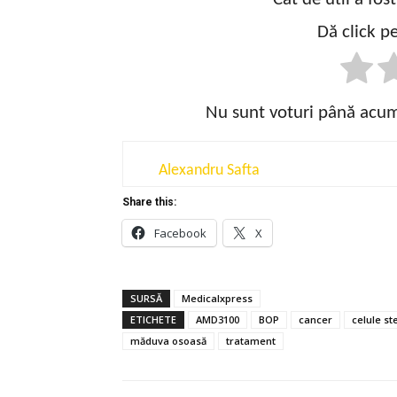
Dă click pe
Nu sunt voturi până acum!
Alexandru Safta
Share this:
Facebook
X
SURSĂ
Medicalxpress
ETICHETE
AMD3100
BOP
cancer
celule s
măduva osoasă
tratament