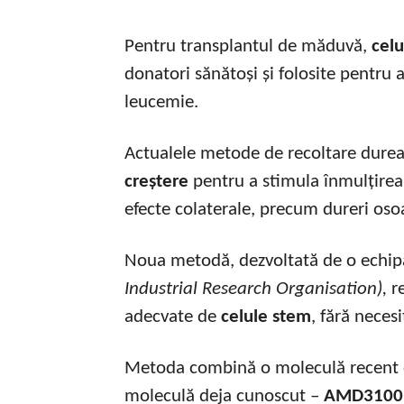
Pentru transplantul de măduvă,
celu
donatori sănătoși și folosite pentru a
leucemie.
Actualele metode de recoltare dureaz
creștere
pentru a stimula înmulțire
efecte colaterale, precum dureri osoa
Noua metodă, dezvoltată de o echip
Industrial Research Organisation
),
r
adecvate de
celule stem
, fără neces
Metoda combină o moleculă recent 
moleculă deja cunoscut –
AMD3100