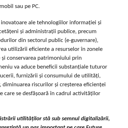
 mobil sau pe PC.
i inovatoare ale tehnologiilor informației și
cetățeni și administrații publice, precum
durilor din sectorul public (e-guvernare),
a utilizării eficiente a resurselor în zonele
e și conservarea patrimoniului prin
omeniu va aduce beneficii substanțiale tuturor
cerii, furnizării și consumului de utilități,
, diminuarea riscurilor și creșterea eficienței
care se desfășoară în cadrul activităților
trării utilităților stă sub semnul digitalizării,
eprezintă un pas important pe care Future