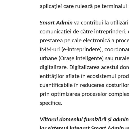
aplicației care rulează pe terminalul
Smart Admin
va contribui la utilizăr
comunicației de către întreprinderi, 
prestarea pe cale electronică a proce
IMM-uri (e-întreprindere), coordonare
urbane (Orașe inteligente) sau rural
digitalizare. Digitalizarea acestui d
entităților aflate în ecosistemul produ
cuantificabile în reducerea costurilor
prin optimizarea proceselor complexe 
specifice.
Viitorul domeniul furnizării și adminis
iar sistemul integrat Smart Admin r