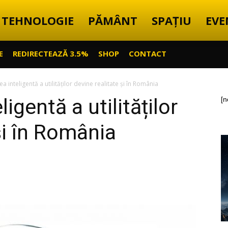
TEHNOLOGIE
PĂMÂNT
SPAȚIU
EVE
E
REDIRECTEAZĂ 3.5%
SHOP
CONTACT
a inteligentă a utilităților devine realitate și în România
igentă a utilităților
[n
și în România