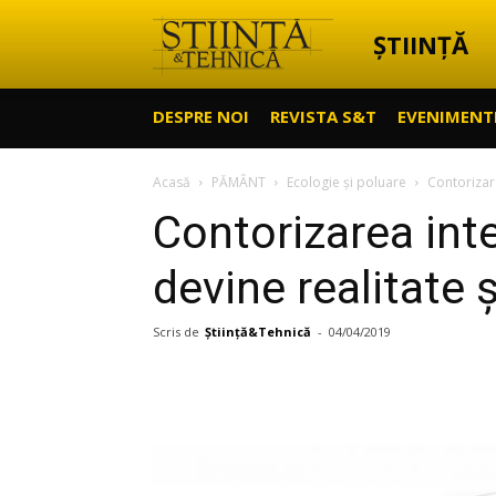
ȘTIINȚĂ
Știință
DESPRE NOI
REVISTA S&T
EVENIMENT
&
Acasă
PĂMÂNT
Ecologie și poluare
Contorizare
Contorizarea intel
Tehnică
devine realitate 
Scris de
Știință&Tehnică
-
04/04/2019