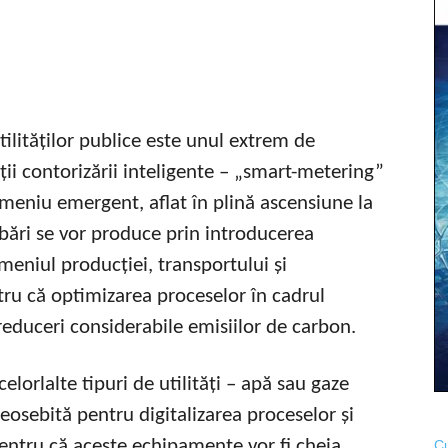
tilităților publice este unul extrem de
ții contorizării inteligente – „smart-metering”
omeniu emergent, aflat în plină ascensiune la
bări se vor produce prin introducerea
meniul producției, transportului și
ru că optimizarea proceselor în cadrul
reduceri considerabile emisiilor de carbon.
celorlalte tipuri de utilități – apă sau gaze
eosebită pentru digitalizarea proceselor și
pentru că aceste echipamente vor fi cheia
Cu