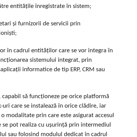
tre entitățile înregistrate în sistem;
tari și furnizorii de servicii prin
oniști;
or în cadrul entităților care se vor integra în
ncționarea sistemului integrat, prin
e aplicații informatice de tip ERP, CRM sau
, capabil să funcționeze pe orice platformă
uri care se instalează în orice clădire, iar
 o modalitate prin care este asigurat accesul
le se pot realiza cu ușurință prin intermediul
ului sau folosind modulul dedicat în cadrul