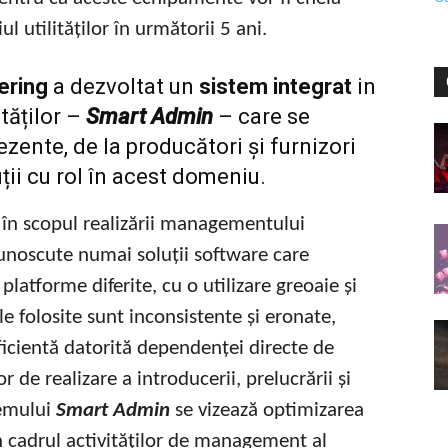
l utilităților în următorii 5 ani.
ering
a dezvoltat un
sistem
integrat
in
tăților –
Smart Admin
– care se
ezente, de la producători și furnizori
ții cu rol în acest domeniu.
 în scopul realizării managementului
 cunoscute numai soluții software care
platforme diferite, cu o utilizare greoaie și
ele folosite sunt inconsistente și eronate,
eficientă datorită dependenței directe de
r de realizare a introducerii, prelucrării și
stemului
Smart Admin
se vizează optimizarea
în cadrul activităților de management al