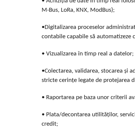
• Achiziția de date în timp real folo
M-Bus, LoRa, KNX, ModBus);
•Digitalizarea proceselor administrati
contabile capabile să automatizeze c
• Vizualizarea în timp real a datelor;
•Colectarea, validarea, stocarea și 
stricte cerințe legate de protejarea 
• Raportarea pe baza unor criterii av
• Plata/decontarea utilităților, servici
credit;