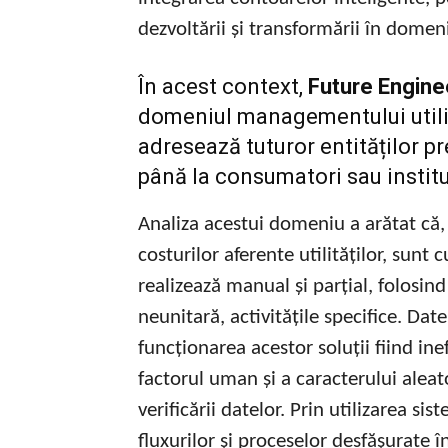
dezvoltării și transformării în domeniu
În acest context,
Future Engine
domeniul managementului utili
adresează tuturor entităților pr
până la consumatori sau institu
Analiza acestui domeniu a arătat că,
costurilor aferente utilităților, sunt
realizează manual și parțial, folosind 
neunitară, activitățile specifice. Dat
funcționarea acestor soluții fiind in
factorul uman și a caracterului aleato
verificării datelor. Prin utilizarea si
fluxurilor și proceselor desfășurate 