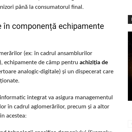
urnizori până la consumatorul final.
e în componență echipamente
merărilor (ex: în cadrul ansamblurilor
etc.), echipamente de câmp pentru
achiziția de
rtoare analogic-digitale) și un dispecerat care
iționate.
l informatic integrat va asigura managementul
lor în cadrul aglomerărilor, precum și a altor
in acestea: