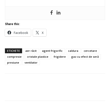
Share this:
Facebook
X
ETICHETE
aer răcit
agent frigorific
caldura
cercetare
compresie
cristale plastice
frigidere
gaz cu efect de seră
presiune
ventilator