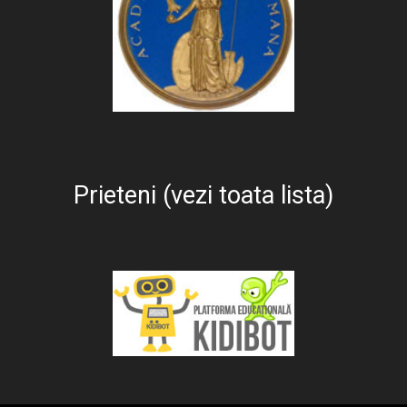
Prieteni (vezi toata lista)