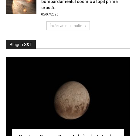
bombardamentul cosmic a topit prima
crustă...
05/07/2026
Încărcați mai multe
Bloguri S&T