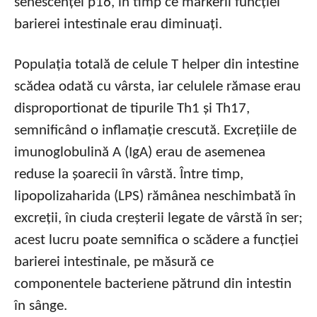
senescenței p16, în timp ce markerii funcției
barierei intestinale erau diminuați.
Populația totală de celule T helper din intestine
scădea odată cu vârsta, iar celulele rămase erau
disproportionat de tipurile Th1 și Th17,
semnificând o inflamație crescută. Excrețiile de
imunoglobulină A (IgA) erau de asemenea
reduse la șoarecii în vârstă. Între timp,
lipopolizaharida (LPS) rămânea neschimbată în
excreții, în ciuda creșterii legate de vârstă în ser;
acest lucru poate semnifica o scădere a funcției
barierei intestinale, pe măsură ce
componentele bacteriene pătrund din intestin
în sânge.