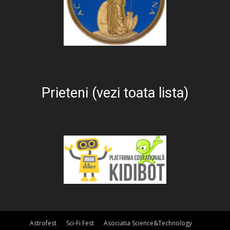
Prieteni (vezi toata lista)
Astrofest
Sci-Fi Fest
Asociatia Science&Technology