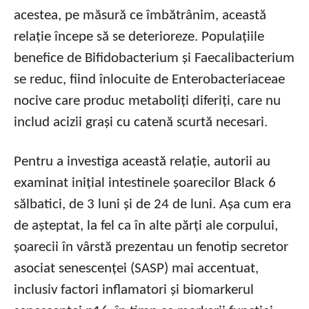
acestea, pe măsură ce îmbătrânim, această
relație începe să se deterioreze. Populațiile
benefice de Bifidobacterium și Faecalibacterium
se reduc, fiind înlocuite de Enterobacteriaceae
nocive care produc metaboliți diferiți, care nu
includ acizii grași cu catenă scurtă necesari.
Pentru a investiga această relație, autorii au
examinat inițial intestinele șoarecilor Black 6
sălbatici, de 3 luni și de 24 de luni. Așa cum era
de așteptat, la fel ca în alte părți ale corpului,
șoarecii în vârstă prezentau un fenotip secretor
asociat senescenței (SASP) mai accentuat,
inclusiv factori inflamatori și biomarkerul