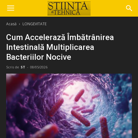
Acasă
LONGEVITATE
Cum Accelerază Îmbătrânirea
Intestinală Multiplicarea
Bacteriilor Nocive
Scris de
ST
-
08/05/2026