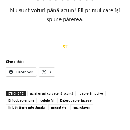
Nu sunt voturi până acum! Fii primul care își
spune părerea.
ST
Share this:
Facebook
X
ETICHETE
acizi grași cu catenă scurtă
bacterii nocive
Bifidobacterium
celule M
Enterobacteriaceae
îmbătrânire intestinală
imunitate
microbiom