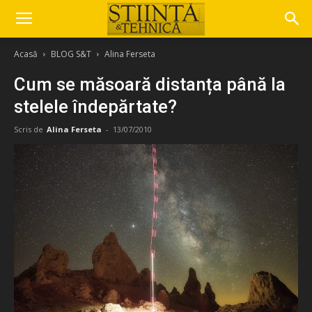
Acasă
BLOG S&T
Alina Ferseta
Cum se măsoară distanța până la
stelele îndepărtate?
Scris de
Alina Ferseta
-
13/07/2010