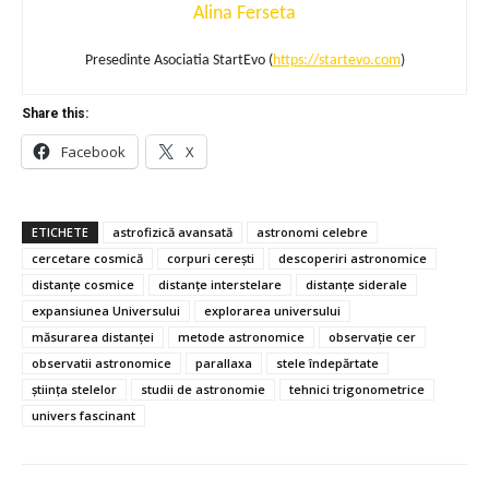
Alina Ferseta
Presedinte Asociatia StartEvo (
https://startevo.com
)
Share this:
Facebook
X
ETICHETE
astrofizică avansată
astronomi celebre
cercetare cosmică
corpuri cerești
descoperiri astronomice
distanțe cosmice
distanțe interstelare
distanțe siderale
expansiunea Universului
explorarea universului
măsurarea distanței
metode astronomice
observație cer
observatii astronomice
parallaxa
stele îndepărtate
știința stelelor
studii de astronomie
tehnici trigonometrice
univers fascinant