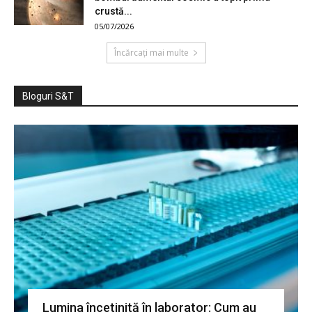
crustă...
05/07/2026
Încărcați mai multe
Bloguri S&T
Lumina încetinită în laborator: Cum au