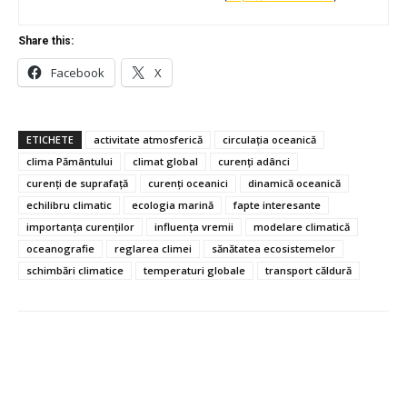
Share this:
Facebook
X
ETICHETE
activitate atmosferică
circulația oceanică
clima Pământului
climat global
curenți adânci
curenți de suprafață
curenți oceanici
dinamică oceanică
echilibru climatic
ecologia marină
fapte interesante
importanța curenților
influența vremii
modelare climatică
oceanografie
reglarea climei
sănătatea ecosistemelor
schimbări climatice
temperaturi globale
transport căldură