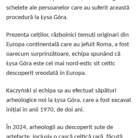
schelete ale persoanelor care au suferit această
procedură la Łysa Góra.
Prezența celților, războinici temuți originari din
Europa continentală care au jefuit Roma, a fost
oarecum surprinzătoare, echipa spunând că
Łysa Góra este cel mai nord-estic sit celtic
descoperit vreodată în Europa.
Kaczyński și echipa sa au efectuat săpături
arheologice noi la Łysa Góra, care a fost excavat
inițial în anii 1970, de doi ani.
În 2024, arheologii au descoperit sute de
artefacte, inclusiv o cască celtică rară, făcută