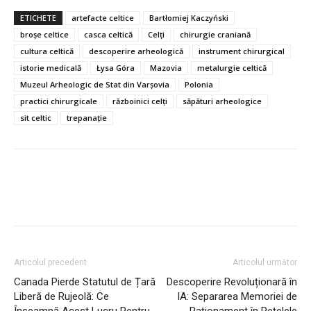
ETICHETE
artefacte celtice
Bartłomiej Kaczyński
broșe celtice
casca celtică
Celți
chirurgie craniană
cultura celtică
descoperire arheologică
instrument chirurgical
istorie medicală
Łysa Góra
Mazovia
metalurgie celtică
Muzeul Arheologic de Stat din Varșovia
Polonia
practici chirurgicale
războinici celți
săpături arheologice
sit celtic
trepanație
Articolul precedent
Articolul următor
Canada Pierde Statutul de Țară
Descoperire Revoluționară în
Liberă de Rujeolă: Ce
IA: Separarea Memoriei de
Înseamnă Acest Lucru Pentru
Raționament în Rețelele