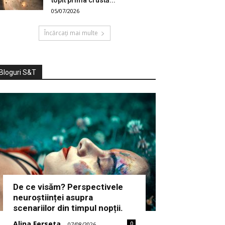
05/07/2026
Încărcați mai multe
Bloguri S&T
De ce visăm? Perspectivele
neuroștiinței asupra
scenariilor din timpul nopții.
Alina Ferseta
0
-
07/08/2026