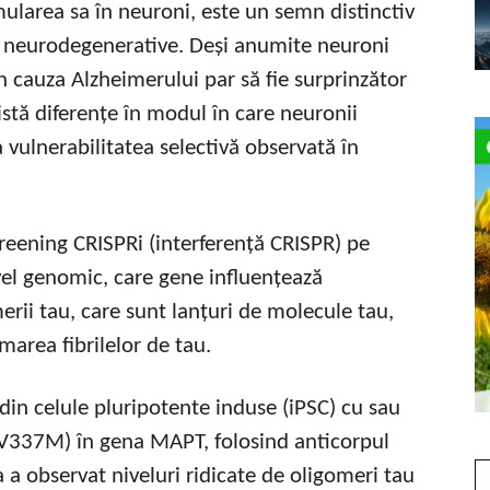
ularea sa în neuroni, este un semn distinctiv
uni neurodegenerative. Deși anumite neuroni
n cauza Alzheimerului par să fie surprinzător
istă diferențe în modul în care neuronii
 vulnerabilitatea selectivă observată în
creening CRISPRi (interferență CRISPR) pe
ivel genomic, care gene influențează
rii tau, care sunt lanțuri de molecule tau,
marea fibrilelor de tau.
din celule pluripotente induse (iPSC) cu sau
 (V337M) în gena MAPT, folosind anticorpul
 a observat niveluri ridicate de oligomeri tau