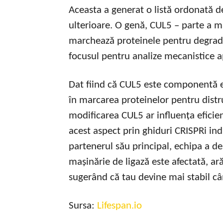
Aceasta a generat o listă ordonată de
ulterioare. O genă, CUL5 – parte a m
marchează proteinele pentru degrada
focusul pentru analize mecanistice 
Dat fiind că CUL5 este componentă es
în marcarea proteinelor pentru dist
modificarea CUL5 ar influența eficie
acest aspect prin ghiduri CRISPRi in
partenerul său principal, echipa a de
mașinărie de ligază este afectată, ară
sugerând că tau devine mai stabil câ
Sursa:
Lifespan.io