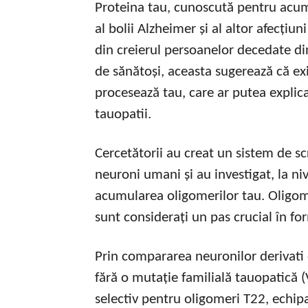
Proteina tau, cunoscută pentru acum
al bolii Alzheimer și al altor afecți
din creierul persoanelor decedate di
de sănătoși, aceasta sugerează că ex
procesează tau, care ar putea explica
tauopatii.
Cercetătorii au creat un sistem de s
neuroni umani și au investigat, la n
acumularea oligomerilor tau. Oligome
sunt considerați un pas crucial în for
Prin compararea neuronilor derivati 
fără o mutație familială tauopatică
selectiv pentru oligomeri T22, echipa