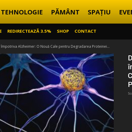
TEHNOLOGIE
PĂMÂNT
SPAȚIU
EVE
E
REDIRECTEAZĂ 3.5%
SHOP
CONTACT
 împotriva Alzheimer: O Nouă Cale pentru Degradarea Proteinei...
D
î
C
P
Sc