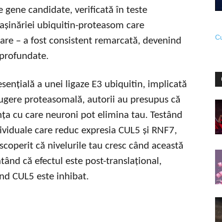
 gene candidate, verificată în teste
așinăriei ubiquitin-proteasom care
Cu
re – a fost consistent remarcată, devenind
aprofundate.
ențială a unei ligaze E3 ubiquitin, implicată
rugere proteasomală, autorii au presupus că
nța cu care neuroni pot elimina tau. Testând
dividuale care reduc expresia CUL5 și RNF7,
scoperit că nivelurile tau cresc când această
tând că efectul este post-translațional,
nd CUL5 este inhibat.