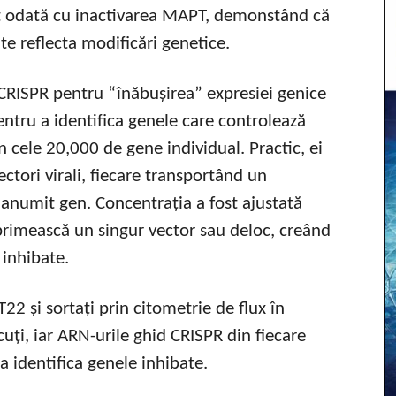
ut odată cu inactivarea MAPT, demonstând că
te reflecta modificări genetice.
g CRISPR pentru “înăbușirea” expresiei genice
ntru a identifica genele care controlează
in cele 20,000 de gene individual. Practic, ei
ectori virali, fiecare transportând un
anumit gen. Concentrația a fost ajustată
 primească un singur vector sau deloc, creând
 inhibate.
T22 și sortați prin citometrie de flux în
cuți, iar ARN-urile ghid CRISPR din fiecare
a identifica genele inhibate.