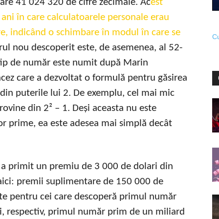
are 41 024 320 de cifre zecimale. Ac
est
ani în care calculatoarele personale erau
e, indicând o schimbare în modul în care se
Cu
l nou descoperit este, de asemenea, al 52-
tip de număr este numit după Marin
cez care a dezvoltat o formulă pentru găsirea
din puterile lui 2. De exemplu, cel mai mic
ovine din 2² – 1. Deși aceasta nu este
r prime, ea este adesea mai simplă decât
 a primit un premiu de 3 000 de dolari din
ici: premii suplimentare de 150 000 de
rite pentru cei care descoperă primul număr
și, respectiv, primul număr prim de un miliard