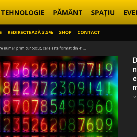
TEHNOLOGIE
PĂMÂNT
SPAȚIU
EVE
E
REDIRECTEAZĂ 3.5%
SHOP
CONTACT
e număr prim cunoscut, care este format din 41...
D
n
e
m
Sc