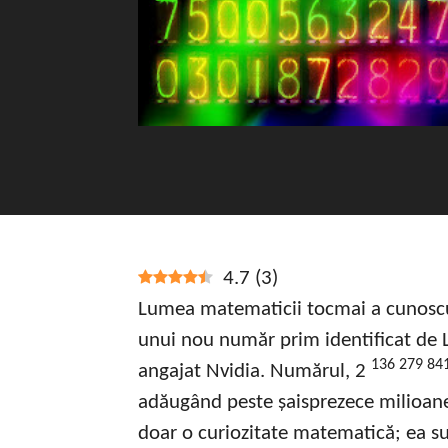
4.7
(
3
)
Lumea matematicii tocmai a cunoscu
unui nou număr prim identificat de L
136 279 84
angajat Nvidia. Numărul, 2
adăugând peste șaisprezece milioane d
doar o curiozitate matematică; ea s