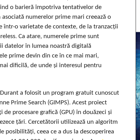
ind o barieră împotriva tentativelor de
ă asociată numerelor prime mari creează o
e într-o varietate de contexte, de la tranzacții
ireless. Ca atare, numerele prime sunt
ii datelor în lumea noastră digitală
le prime devin din ce în ce mai mari,
ai dificilă, de unde și interesul pentru
 Durant a folosit un program gratuit cunoscut
nne Prime Search (GIMPS). Acest proiect
i de procesare grafică (GPU) în douăzeci și
zece țări. Cercetătorii utilizează un algoritm
e posibilități, ceea ce a dus la descoperirea