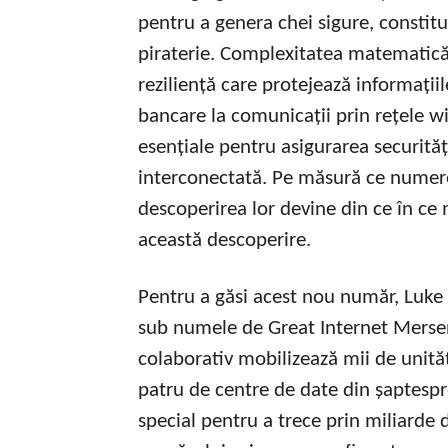
pentru a genera chei sigure, constitu
piraterie. Complexitatea matematic
reziliență care protejează informațiil
bancare la comunicații prin rețele w
esențiale pentru asigurarea securităț
interconectată. Pe măsură ce numere
descoperirea lor devine din ce în ce m
această descoperire.
Pentru a găsi acest nou număr, Luke
sub numele de Great Internet Merse
colaborativ mobilizează mii de unităț
patru de centre de date din șaptespre
special pentru a trece prin miliarde d