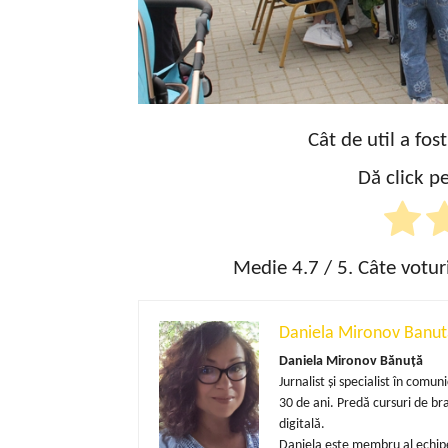
Cât de util a fos
Dă click pe
Medie
4.7
/ 5. Câte votur
Daniela Mironov Banut
Daniela Mironov Bănuță
Jurnalist și specialist în com
30 de ani. Predă cursuri de b
digitală.
Daniela este membru al echipe