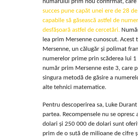
numărului prim nou confirmat, care 
succes pune capăt unei ere de 28 de 
capabile să găsească astfel de numer
desfășoară astfel de cercetări.
Număru
lea prim Mersenne cunoscut. Acest 
Mersenne, un călugăr și polimat fran
numerelor prime prin scăderea lui 1 
număr prim Mersenne este 3, care pr
singura metodă de găsire a numerelo
alte tehnici matematice.
Pentru descoperirea sa, Luke Durant
partea. Recompensele nu se opresc a
dolari și 250 000 de dolari sunt ofe
prim de o sută de milioane de cifre 