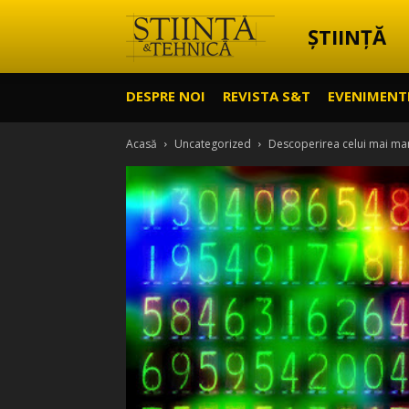
ȘTIINȚĂ
Știință
DESPRE NOI
REVISTA S&T
EVENIMENT
&
Acasă
Uncategorized
Descoperirea celui mai mar
Tehnică