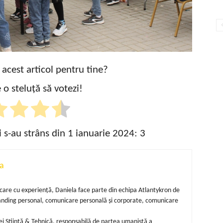
t acest articol pentru tine?
 o steluță să votezi!
i s-au strâns din 1 ianuarie 2024:
3
a
unicare cu experiență, Daniela face parte din echipa Atlantykron de
randing personal, comunicare personală și corporate, comunicare
i Știință & Tehnică, responsabilă de partea umanistă a