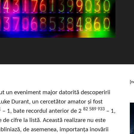
[n
t un eveniment major datorită descoperirii
uke Durant, un cercetător amator și fost
1
82 589 933
– 1, bate recordul anterior de 2
– 1,
e cifre la listă. Această realizare nu este
ubliniază, de asemenea, importanța inovării