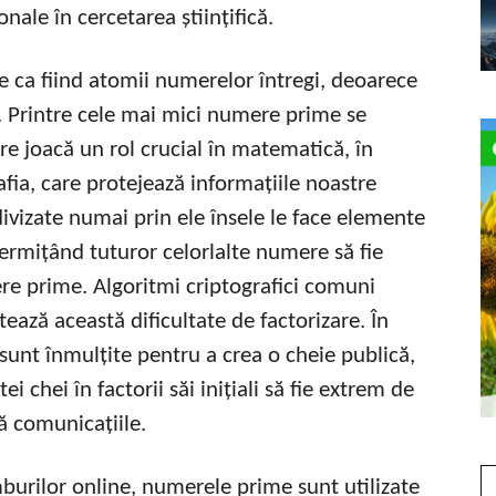
onale în cercetarea științifică.
 ca fiind atomii numerelor întregi, deoarece
 1. Printre cele mai mici numere prime se
re joacă un rol crucial în matematică, în
afia, care protejează informațiile noastre
i divizate numai prin ele însele le face elemente
ermițând tuturor celorlalte numere să fie
e prime. Algoritmi criptografici comuni
ază această dificultate de factorizare. În
unt înmulțite pentru a crea o cheie publică,
chei în factorii săi inițiali să fie extrem de
ă comunicațiile.
mburilor online, numerele prime sunt utilizate