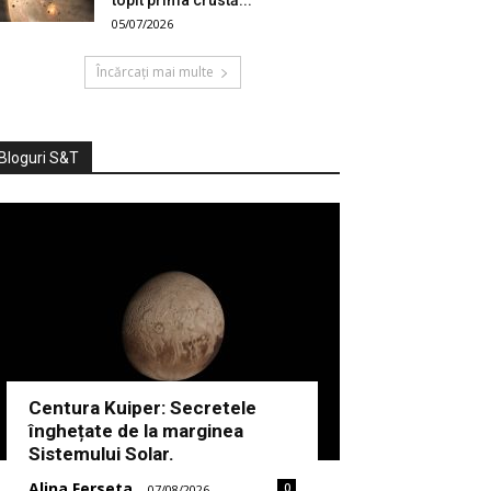
05/07/2026
Încărcați mai multe
Bloguri S&T
Centura Kuiper: Secretele
înghețate de la marginea
Sistemului Solar.
Alina Ferseta
0
-
07/08/2026