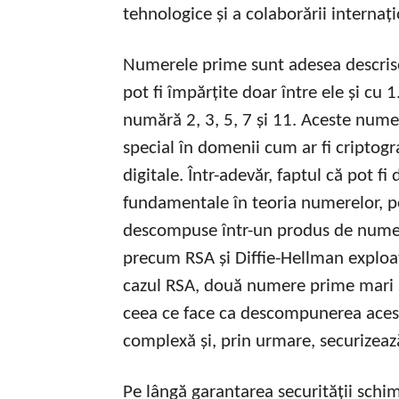
tehnologice și a colaborării internați
Numerele prime sunt adesea descrise
pot fi împărțite doar între ele și cu
numără 2, 3, 5, 7 și 11. Aceste nume
special în domenii cum ar fi criptogr
digitale. Într-adevăr, faptul că pot f
fundamentale în teoria numerelor, p
descompuse într-un produs de numer
precum RSA și Diffie-Hellman exploate
cazul RSA, două numere prime mari s
ceea ce face ca descompunerea acestei 
complexă și, prin urmare, securizeaz
Pe lângă garantarea securității schi