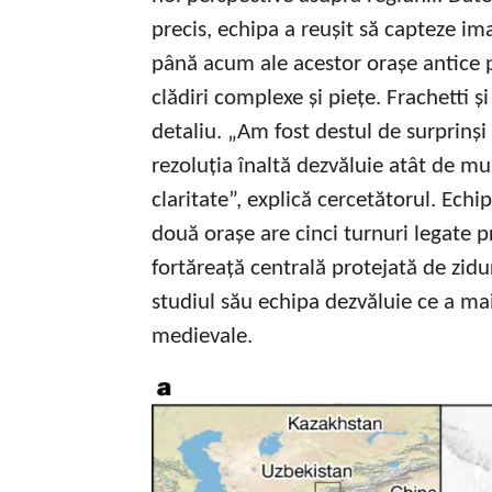
precis, echipa a reușit să capteze im
până acum ale acestor orașe antice p
clădiri complexe și piețe. Frachetti ș
detaliu. „Am fost destul de surprinș
rezoluția înaltă dezvăluie atât de m
claritate”, explică cercetătorul. Ech
două orașe are cinci turnuri legate pr
fortăreață centrală protejată de zidur
studiul său echipa dezvăluie ce a ma
medievale.