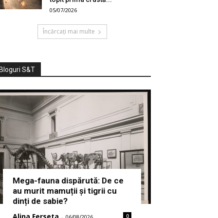
05/07/2026
Încărcați mai multe
Bloguri S&T
Mega-fauna dispărută: De ce
au murit mamuții și tigrii cu
dinți de sabie?
Alina Ferseta
0
-
06/08/2026