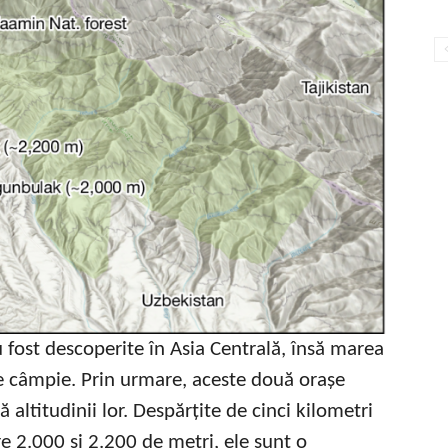
ost descoperite în Asia Centrală, însă marea
de câmpie. Prin urmare, aceste două orașe
altitudinii lor. Despărțite de cinci kilometri
tre 2.000 și 2.200 de metri, ele sunt o