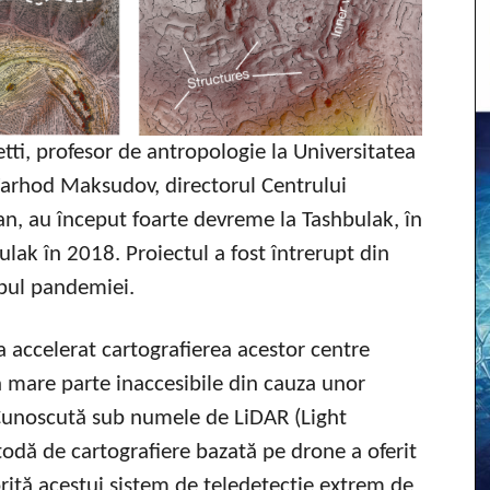
tti, profesor de antropologie la Universitatea
Farhod Maksudov, directorul Centrului
n, au început foarte devreme la Tashbulak, în
lak în 2018. Proiectul a fost întrerupt din
impul pandemiei.
a accelerat cartografierea acestor centre
n mare parte inaccesibile din cauza unor
Cunoscută sub numele de LiDAR (Light
odă de cartografiere bazată pe drone a oferit
orită acestui sistem de teledetecție extrem de