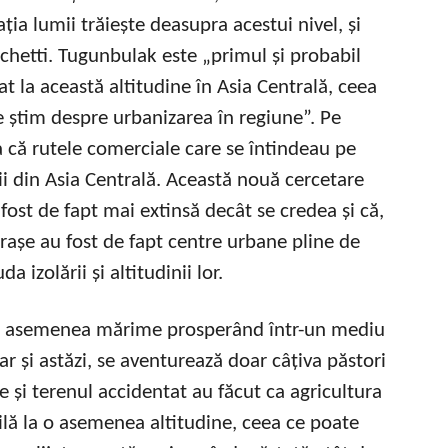
ția lumii trăiește deasupra acestui nivel, și
achetti. Tugunbulak este „primul și probabil
at la această altitudine în Asia Centrală, ceea
 știm despre urbanizarea în regiune”. Pe
 că rutele comerciale care se întindeau pe
i din Asia Centrală. Această nouă cercetare
ost de fapt mai extinsă decât se credea și că,
rașe au fost de fapt centre urbane pline de
da izolării și altitudinii lor.
 o asemenea mărime prosperând într-un mediu
iar și astăzi, se aventurează doar câțiva păstori
e și terenul accidentat au făcut ca agricultura
ilă la o asemenea altitudine, ceea ce poate