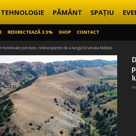
TEHNOLOGIE
PĂMÂNT
SPAȚIU
EVE
E
REDIRECTEAZĂ 3.5%
SHOP
CONTACT
 medievale pierdute, redescoperite de-a lungul Drumului Mătăsii
D
p
l
Sc