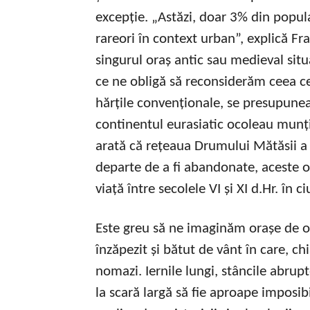
excepție. „Astăzi, doar 3% din popula
rareori în context urban”, explică Fr
singurul oraș antic sau medieval situ
ce ne obligă să reconsiderăm ceea ce
hărțile convenționale, se presupunea
continentul eurasiatic ocoleau munți
arată că rețeaua Drumului Mătăsii a f
departe de a fi abandonate, aceste o
viață între secolele VI și XI d.Hr. în ciu
Este greu să ne imaginăm orașe de
înzăpezit și bătut de vânt în care, ch
nomazi. Iernile lungi, stâncile abrupt
la scară largă să fie aproape imposib