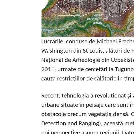
Lucrările, conduse de Michael Frache
Washington din St Louis, alături de 
Național de Arheologie din Uzbekista
2011, urmate de cercetări la Tugunbu
cauza restricțiilor de călătorie în t
Recent, tehnologia a revoluționat și 
urbane situate în peisaje care sunt î
obstacole precum vegetația densă. 
Detection and Ranging), această met
noi perspective asupra regiunii. Dat