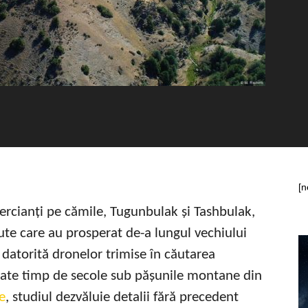
[n
ercianți pe cămile, Tugunbulak și Tashbulak,
te care au prosperat de-a lungul vechiului
 datorită dronelor trimise în căutarea
opate timp de secole sub pășunile montane din
e
, studiul dezvăluie detalii fără precedent