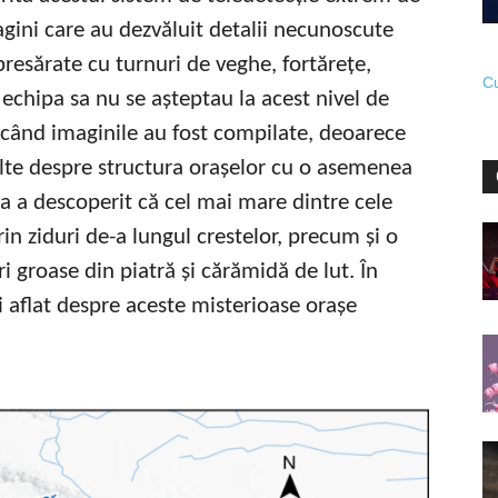
agini care au dezvăluit detalii necunoscute
resărate cu turnuri de veghe, fortărețe,
Cu
i echipa sa nu se așteptau la acest nivel de
i când imaginile au fost compilate, deoarece
ulte despre structura orașelor cu o asemenea
ipa a descoperit că cel mai mare dintre cele
in ziduri de-a lungul crestelor, precum și o
i groase din piatră și cărămidă de lut. În
i aflat despre aceste misterioase orașe