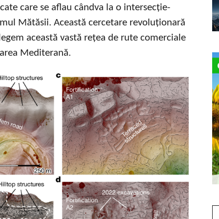
ate care se aflau cândva la o intersecție-
umul Mătăsii. Această cercetare revoluționară
legem această vastă rețea de rute comerciale
Marea Mediterană.