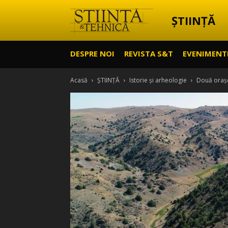
ȘTIINȚĂ
Știință
DESPRE NOI
REVISTA S&T
EVENIMENT
&
Acasă
ȘTIINȚĂ
Istorie și arheologie
Două orașe
Tehnică