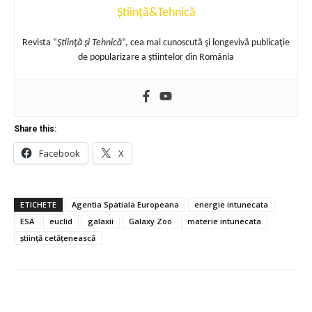
Știință&Tehnică
Revista “
Ştiinţă şi Tehnică
“, cea mai cunoscută şi longevivă publicaţie
de popularizare a ştiintelor din România
Share this:
Facebook
X
ETICHETE
Agentia Spatiala Europeana
energie intunecata
ESA
euclid
galaxii
Galaxy Zoo
materie intunecata
știință cetățenească