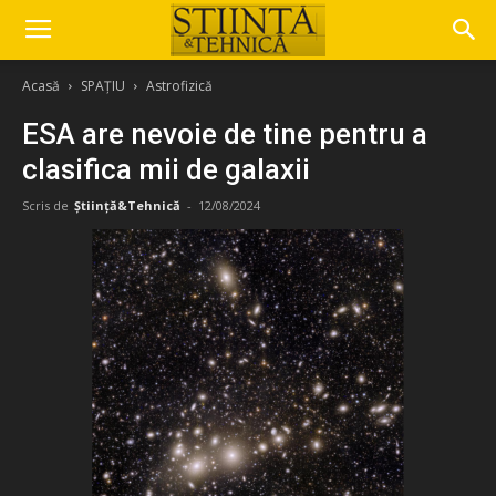
Acasă
SPAȚIU
Astrofizică
ESA are nevoie de tine pentru a
clasifica mii de galaxii
Scris de
Știință&Tehnică
-
12/08/2024