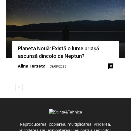
Planeta Nouă: Există o lume uriașă
ascunsă dincolo de Neptun?
Alina Ferseta
0
-
08/08/2026
Reproducerea, copierea, multiplicarea, vinderea,
revinderea sau exploatarea unei părți a serviciilor,