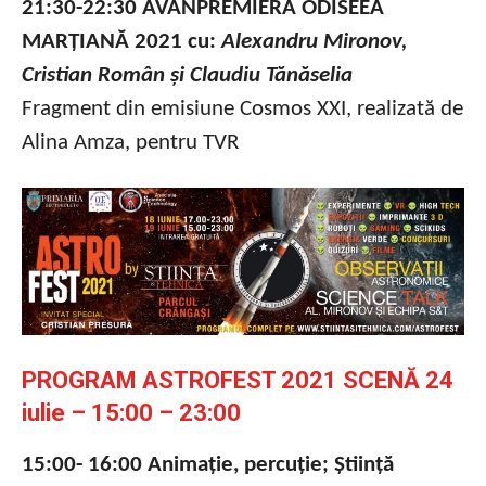
21:30-22:30 AVANPREMIERĂ ODISEEA
MARȚIANĂ 2021
cu:
Alexandru Mironov,
Cristian Român și Claudiu Tănăselia
Fragment din emisiune Cosmos XXI, realizată de
Alina Amza, pentru TVR
PROGRAM ASTROFEST
2021
SCENĂ 24
iulie – 15:00 – 23:00
15:00- 16:00 Animație, percuție; Știință