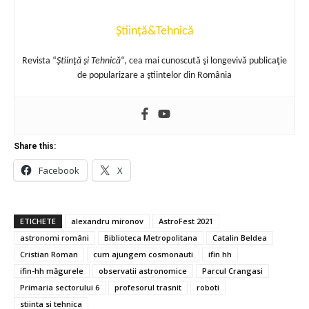
Știință&Tehnică
Revista “
Ştiinţă şi Tehnică
“, cea mai cunoscută şi longevivă publicaţie
de popularizare a ştiintelor din România
Share this:
Facebook
X
ETICHETE
alexandru mironov
AstroFest 2021
astronomi români
Biblioteca Metropolitana
Catalin Beldea
Cristian Roman
cum ajungem cosmonauti
ifin hh
ifin-hh măgurele
observatii astronomice
Parcul Crangasi
Primaria sectorului 6
profesorul trasnit
roboti
stiinta si tehnica