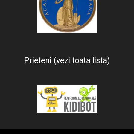
Prieteni (vezi toata lista)