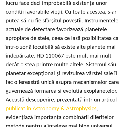
lucru face deci improbabilă existența unor
condiții favorabile vieții. Cu toate acestea, s-ar
putea să nu fie sfârșitul poveștii. Instrumentele
actuale de detectare favorizează planetele
apropiate de stele, ceea ce lasă posibilitatea ca
într-o zonă locuibilă să existe alte planete mai
îndepărtate. HD 110067 este mult mai mult
decât o stea printre multe altele. Sistemul său
planetar excepțional și revizuirea vârstei sale îl
fac o fereastră unică asupra mecanismelor care
guvernează formarea și evoluția exoplanetelor.
Această descoperire, prezentată într-un articol
publicat în Astronomy & Astrophysics
,
evidențiază importanța combinării diferitelor
metode pentru a înțelege mai bine universul.