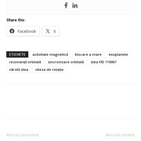
Share this:
Facebook
X
ETICHETE
activitate magnetică
blocare a mare
exoplanete
rezonanță orbitală
sincronizare orbitală
stea HD 110067
vârstă stea
viteza de rotație
Articolul precedent
Articolul următor