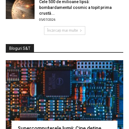
Cele 500 de milioane lipsă:
bombardamentul cosmic a topit prima
crustă...
05/07/2026
Încărcați mai multe
Bloguri S&T
Supercomputerele lumii: Cine deține