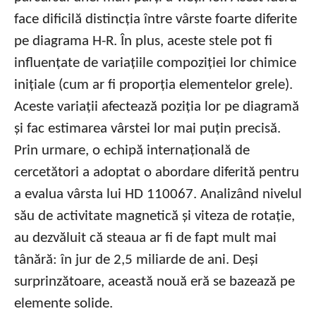
face dificilă distincția între vârste foarte diferite
pe diagrama H-R. În plus, aceste stele pot fi
influențate de variațiile compoziției lor chimice
inițiale (cum ar fi proporția elementelor grele).
Aceste variații afectează poziția lor pe diagramă
și fac estimarea vârstei lor mai puțin precisă.
Prin urmare, o echipă internațională de
cercetători a adoptat o abordare diferită pentru
a evalua vârsta lui HD 110067. Analizând nivelul
său de activitate magnetică și viteza de rotație,
au dezvăluit că steaua ar fi de fapt mult mai
tânără: în jur de 2,5 miliarde de ani. Deși
surprinzătoare, această nouă eră se bazează pe
elemente solide.