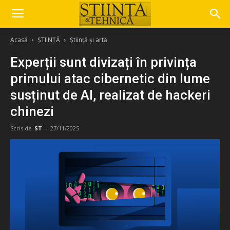
Acasă
ȘTIINȚĂ
Știință și artă
Experții sunt divizați în privința
primului atac cibernetic din lume
susținut de AI, realizat de hackeri
chinezi
Scris de
ST
-
27/11/2025