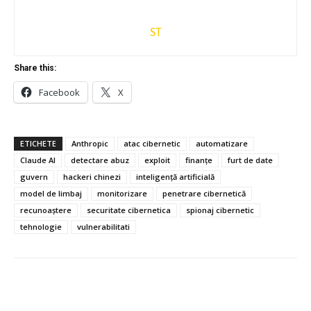
ST
Share this:
Facebook
X
ETICHETE
Anthropic
atac cibernetic
automatizare
Claude AI
detectare abuz
exploit
finanțe
furt de date
guvern
hackeri chinezi
inteligență artificială
model de limbaj
monitorizare
penetrare cibernetică
recunoaștere
securitate cibernetica
spionaj cibernetic
tehnologie
vulnerabilitati