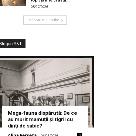
topit prima crustă...
05/07/2026
Încărcați mai multe
Bloguri S&T
Mega-fauna dispărută: De ce
au murit mamuții și tigrii cu
dinți de sabie?
Alina Ferseta
0
-
06/08/2026