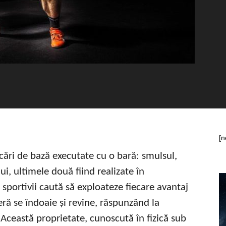
[n
șcări de bază executate cu o bară: smulsul,
i, ultimele două fiind realizate în
 sportivii caută să exploateze fiecare avantaj
eră se îndoaie și revine, răspunzând la
. Această proprietate, cunoscută în fizică sub