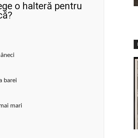
ege o halteră pentru
ică?
mâneci
a barei
 mai mari