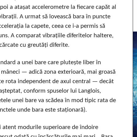
Apoi a atașat accelerometre la fiecare capăt al
ibrații. A urmat să lovească bara în puncte
celerația la capete, ceea ce i-a permis să
s. A comparat vibrațiile diferitelor haltere,
ărcate cu greutăți diferite.
ndard a unei bare care plutește liber în
ă mâneci — adică zona exterioară, mai groasă
oate rota independent de axul central — decât
așteptat, conform spuselor lui Langlois,
ele unei bare va scădea în mod tipic rata de
unctele unde bara este staționară).
i atent modurile superioare de îndoire
crescut odată cu încărcăturile mai mari. „Bara