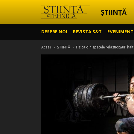
ȘTIINȚĂ
Știință
DESPRE NOI
REVISTA S&T
EVENIMENT
&
Acasă
ȘTIINȚĂ
Fizica din spatele “elasticității” ha
Tehnică