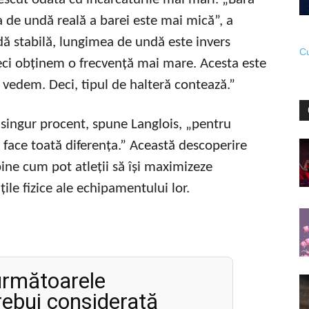
a de undă reală a barei este mai mică”, a
dă stabilă, lungimea de undă este invers
Cu
deci obținem o frecvență mai mare. Acesta este
 vedem. Deci, tipul de halteră contează.”
 singur procent, spune Langlois, „pentru
t face toată diferența.” Această descoperire
ine cum pot atleții să își maximizeze
le fizice ale echipamentului lor.
 următoarele
trebui considerată