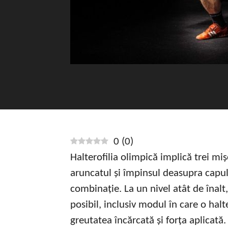
0
(
0
)
Halterofilia olimpică implică trei mi
aruncatul și împinsul deasupra capulu
combinație. La un nivel atât de înalt,
posibil, inclusiv modul în care o halt
greutatea încărcată și forța aplicată