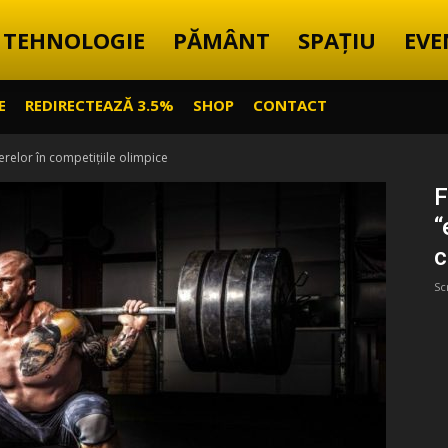
TEHNOLOGIE
PĂMÂNT
SPAȚIU
EVE
E
REDIRECTEAZĂ 3.5%
SHOP
CONTACT
lterelor în competițiile olimpice
F
“
c
Sc