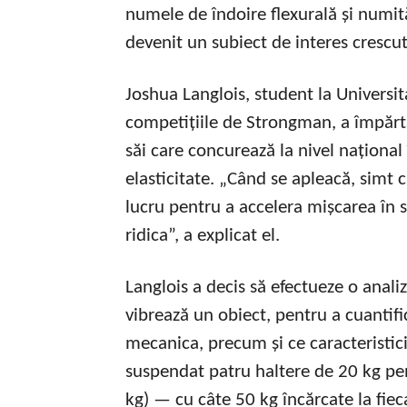
numele de îndoire flexurală și numită 
devenit un subiect de interes crescut
Joshua Langlois, student la Universit
competițiile de Strongman, a împărtă
săi care concurează la nivel național 
elasticitate. „Când se apleacă, simt 
lucru pentru a accelera mișcarea în s
ridica”, a explicat el.
Langlois a decis să efectueze o anal
vibrează un obiect, pentru a cuantific
mecanica, precum și ce caracteristici f
suspendat patru haltere de 20 kg pen
kg) — cu câte 50 kg încărcate la fiec