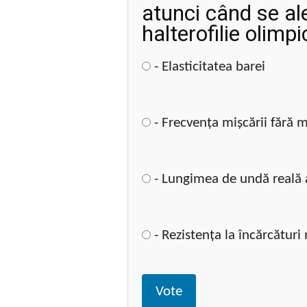
atunci când se al
halterofilie olimp
- Elasticitatea barei
- Frecvența mișcării fără 
- Lungimea de undă reală 
- Rezistența la încărcături
Vote