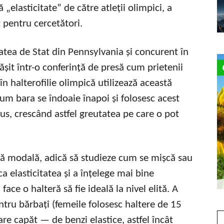
„elasticitate” de către atleții olimpici, a
 pentru cercetători.
atea de Stat din Pennsylvania și concurent în
șit într-o conferință de presă cum prietenii
în halterofilie olimpică utilizează această
cum bara se îndoaie înapoi și folosesc acest
us, crescând astfel greutatea pe care o pot
iză modală, adică să studieze cum se mișcă sau
a elasticitatea și a înțelege mai bine
ace o halteră să fie ideală la nivel elită. A
tru bărbați (femeile folosesc haltere de 15
are capăt — de benzi elastice, astfel încât