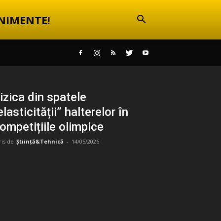
NIMENTE!
izica din spatele
elasticității” halterelor în
ompetițiile olimpice
ris de
Știință&Tehnică
-
14/05/2026