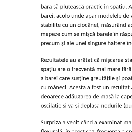
bara să plutească practic în spațiu. 
barei, acolo unde apar modelele de v
stabilite cu un ciocănel, măsurând ac
mapeze cum se mișcă barele în răspun
precum și ale unei singure haltere înc
Rezultatele au arătat că mișcarea sta
spațiu are o frecvență mai mare făr
a barei care susține greutățile și p
cu mâneci. Acesta a fost un rezultat 
deoarece adăugarea de masă la capet
oscilație și va și deplasa nodurile (p
Surpriza a venit când a examinat ma
flexurală: în acest caz, frecvența a 