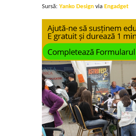
Sursă:
Yanko Design
via
Engadget