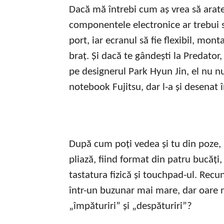
Dacă mă întrebi cum aș vrea să arate
componentele electronice ar trebui s
port, iar ecranul să fie flexibil, mon
braț. Și dacă te gândești la Predator,
pe designerul Park Hyun Jin, el nu n
notebook Fujitsu, dar l-a și desenat î
După cum poți vedea și tu din poze, 
pliază, fiind format din patru bucăți,
tastatura fizică și touchpad-ul. Rec
într-un buzunar mai mare, dar oare n
„împăturiri” și „despăturiri”?