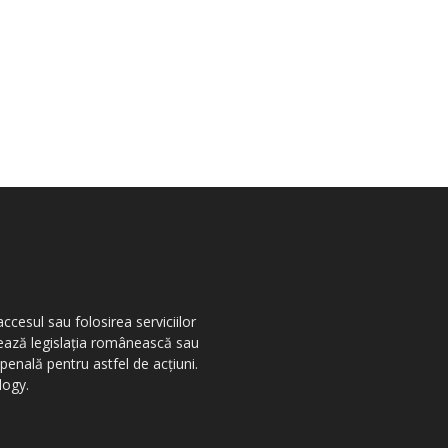
ccesul sau folosirea serviciilor
olează legislația românească sau
penală pentru astfel de acțiuni.
logy.