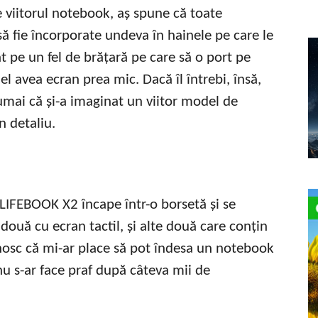
 viitorul notebook, aș spune că toate
ă fie încorporate undeva în hainele pe care le
tat pe un fel de brățară pe care să o port pe
 el avea ecran prea mic. Dacă îl întrebi, însă,
umai că și-a imaginat un viitor model de
n detaliu.
LIFEBOOK X2 încape într-o borsetă și se
 două cu ecran tactil, și alte două care conțin
unosc că mi-ar place să pot îndesa un notebook
u s-ar face praf după câteva mii de