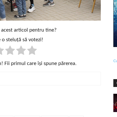
t acest articol pentru tine?
 o steluță să votezi!
Cu
 Fii primul care își spune părerea.