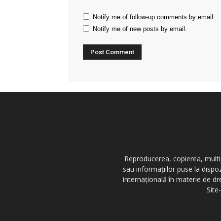
Notify me of follow-up comments by email.
Notify me of new posts by email.
Reproducerea, copierea, multipl
sau informațiilor puse la dispo
internațională în materie de dr
Site