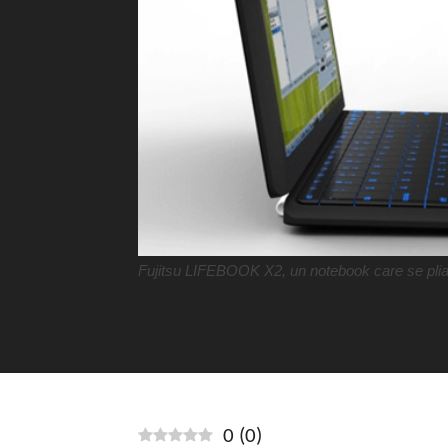
Fujitsu LIFEBOOK X2, un notebook care se pliază 
0
(
0
)