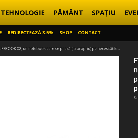
TEHNOLOGIE
PĂMÂNT
SPAȚIU
EVE
E
REDIRECTEAZĂ 3.5%
SHOP
CONTACT
 LIFEBOOK X2, un notebook care se pliază (la propriu) pe necesitățile...
F
n
p
p
Sc