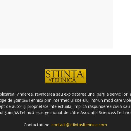
icarea, vinderea, revinderea sau exploatarea unei părți a serviciilor, a
ziție de Știință&Tehnică prin intermediul site-ului într-un mod care vi
ept de autor și proprietate intelectuală, implică răspunderea civilă sau 
-ul Știință&Tehnică este gestionat de către Asociația Science&Techno
Contactați-ne:
contact@stiintasitehnica.com