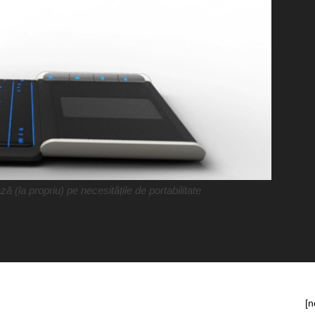
(la propriu) pe necesitățile de portabilitate
[n