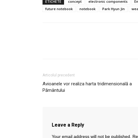
ETICHETE
concept
electronic components
E
future notebook
notebook
Park Hyun Jin
wea
Articolul precedent
Avioanele vor realiza harta tridimensională a
Pământului
Leave a Reply
Your email address will not be published.
Re