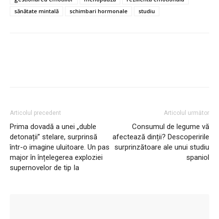
sănătate mintală
schimbari hormonale
studiu
Articolul precedent
Articolul următor
Prima dovadă a unei „duble
Consumul de legume vă
detonații” stelare, surprinsă
afectează dinții? Descoperirile
într-o imagine uluitoare. Un pas
surprinzătoare ale unui studiu
major în înțelegerea exploziei
spaniol
supernovelor de tip Ia