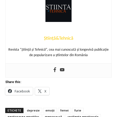
Știință&Tehnică
Revista “
Ştiinţă şi Tehnică
“, cea mai cunoscută şi longevivă publicaţie
de popularizare a ştiintelor din România
Share this:
Facebook
X
ETICHETE
depresie
emoții
femei
furie
gestionarea emotiilor
menopauză
rezilienta emotionala