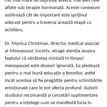
risc mai mare de depresie severă, mai ales cele
aflate sub terapie hormonală. Aceste conexiuni
subliniază cât de important este sprijinul
adecvat pentru a traversa această etapă cu
echilibru.
Dr. Monica Christmas, director medical asociat
al
Menopause Society
, atrage atenția asupra
faptului că sănătatea mintală în timpul
menopauzei este deseori ignorată. Ea pledează
pentru o mai bună educație a femeilor, astfel
încât acestea să fie pregătite pentru schimbările
emoționale care le pot afecta profund. Autorii
studiului recomandă și cercetări suplimentare
pentru a înțelege cum se manifestă furia în