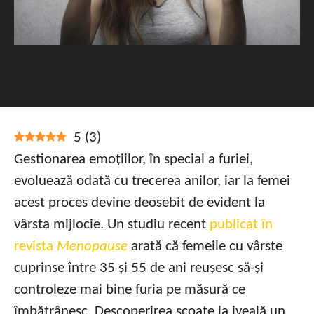
5
(
3
)
Gestionarea emoțiilor, în special a furiei,
evoluează odată cu trecerea anilor, iar la femei
acest proces devine deosebit de evident la
vârsta mijlocie. Un studiu recent
publicat în
revista
Menopause
arată că femeile cu vârste
cuprinse între 35 și 55 de ani reușesc să-și
controleze mai bine furia pe măsură ce
îmbătrânesc. Descoperirea scoate la iveală un