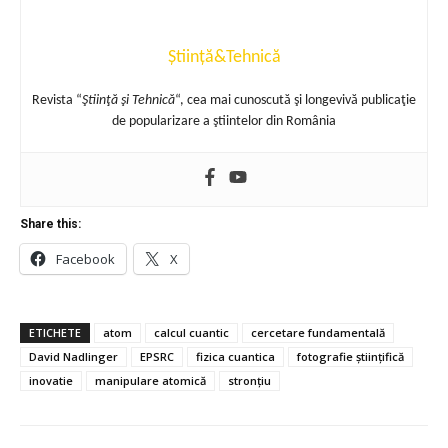
Știință&Tehnică
Revista “
Ştiinţă şi Tehnică
“, cea mai cunoscută şi longevivă publicaţie
de popularizare a ştiintelor din România
Share this:
Facebook
X
ETICHETE
atom
calcul cuantic
cercetare fundamentală
David Nadlinger
EPSRC
fizica cuantica
fotografie științifică
inovatie
manipulare atomică
stronțiu