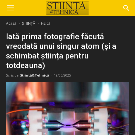
Acasă
ȘTIINȚĂ
Fizică
Iată prima fotografie făcută
vreodată unui singur atom (și a
schimbat știința pentru
totdeauna)
Scris de
Știință&Tehnică
-
19/05/2025