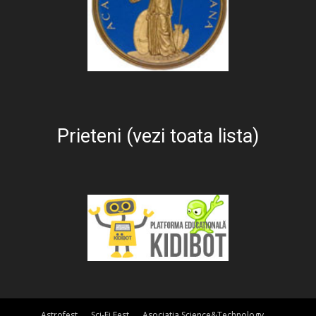
Prieteni (vezi toata lista)
Astrofest
Sci-Fi Fest
Asociatia Science&Technology