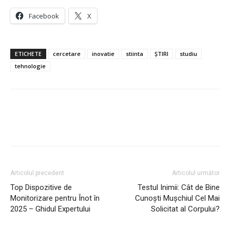
Facebook
X
ETICHETE
cercetare
inovatie
stiinta
ȘTIRI
studiu
tehnologie
Articolul precedent
Articolul următor
Top Dispozitive de
Testul Inimii: Cât de Bine
Monitorizare pentru Înot în
Cunoști Mușchiul Cel Mai
2025 – Ghidul Expertului
Solicitat al Corpului?