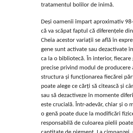
tratamentul bolilor de inimă.
Deși oamenii împart aproximativ 98
că va scăpat faptul că diferențele di
Cheia acestor variații se află în expr
gene sunt activate sau dezactivate în
ca la o bibliotecă. În interior, fiecar
precise privind modul de producere a
structura și funcționarea fiecărei pă
poate alege ce cărți să citească și c
sau să dezactiveze în momente diferi
este crucială. Într-adevăr, chiar și o
o genă poate duce la modificări fizi
responsabilă de culoarea pielii poat
cantitate de pigment. La cimpanzei, 