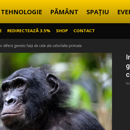
TEHNOLOGIE
PĂMÂNT
SPAȚIU
EVE
E
REDIRECTEAZĂ 3.5%
SHOP
CONTACT
r diferă genetic față de cele ale celorlalte primate
I
g
c
Sc