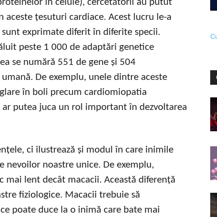
roteinelor în celule), cercetătorii au putut
 aceste țesuturi cardiace. Acest lucru le-a
unt exprimate diferit în diferite specii.
Cu
ăluit peste 1 000 de adaptări genetice
estea se numără 551 de gene și 504
 umană. De exemplu, unele dintre aceste
lare în boli precum cardiomiopatia
a ar putea juca un rol important în dezvoltarea
țele, ci ilustrează și modul în care inimile
e nevoilor noastre unice. De exemplu,
c mai lent decât macacii. Această diferență
stre fiziologice. Macacii trebuie să
a ce poate duce la o inimă care bate mai