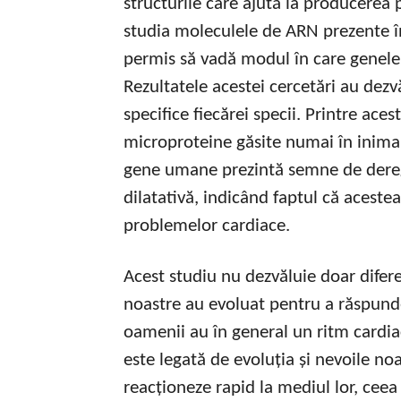
structurile care ajută la producerea p
studia moleculele de ARN prezente în
permis să vadă modul în care genele s
Rezultatele acestei cercetări au dezv
specifice fiecărei specii. Printre ac
microproteine găsite numai în inima
gene umane prezintă semne de dereg
dilatativă, indicând faptul că aceste
problemelor cardiace.
Acest studiu nu dezvăluie doar diferen
noastre au evoluat pentru a răspund
oamenii au în general un ritm cardia
este legată de evoluția și nevoile noa
reacționeze rapid la mediul lor, cee