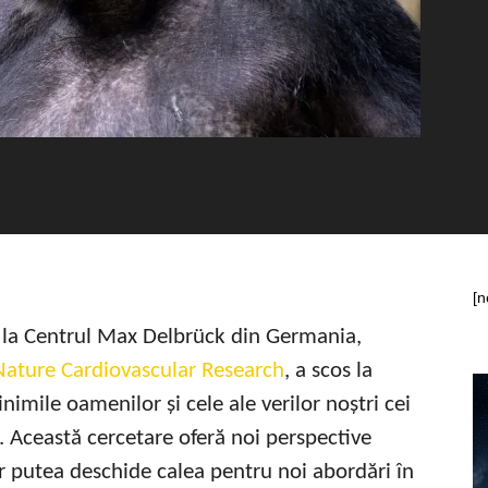
[n
e la Centrul Max Delbrück din Germania,
 Nature Cardiovascular Research
, a scos la
inimile oamenilor și cele ale verilor noștri cei
 Această cercetare oferă noi perspective
ar putea deschide calea pentru noi abordări în