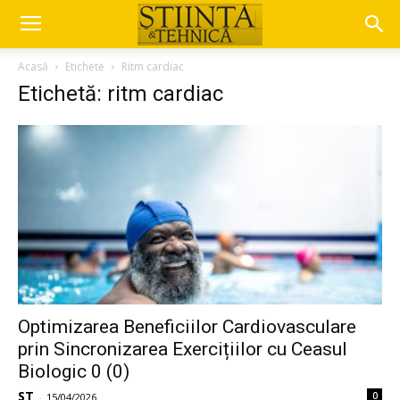
Acasă
Etichete
Ritm cardiac
Etichetă: ritm cardiac
Optimizarea Beneficiilor Cardiovasculare
prin Sincronizarea Exercițiilor cu Ceasul
Biologic 0 (0)
ST
0
-
15/04/2026