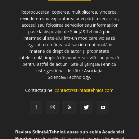
Reproducerea, copierea, multiplicarea, vinderea,
revinderea sau exploatarea unei părți a serviciilor,
accesul sau folosirea serviciilor sau informațiilor
puse la dispoziție de Știință&Tehnică prin
intermediul site-ului într-un mod care violează
legislația românească sau internațională în
materie de drept de autor și proprietate
intelectuală, implică răspunderea civilă sau penală
pentru astfel de acțiuni. Site-ul Știință&Tehnică
este gestionat de către Asociația
Science&Technology.
Contactați-ne:
contact@stiintasitehnica.com
Revista Știință&Tehnică apare sub egida Academiei
Române
și este publicată cu sprijin financiar din Fondul