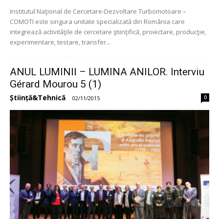
Institutul Naţional de Cercetare-Dezvoltare Turbomotoare –
COMOTI este singura unitate specializată din România care
integrează activităţile de cercetare ştiinţifică, proiectare, producţie,
experimentare, testare, transfer...
ANUL LUMINII – LUMINA ANILOR. Interviu
Gérard Mourou 5 (1)
Știință&Tehnică
0
-
02/11/2015