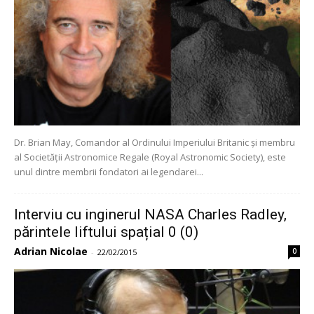
Dr. Brian May, Comandor al Ordinului Imperiului Britanic și membru
al Societății Astronomice Regale (Royal Astronomic Society), este
unul dintre membrii fondatori ai legendarei...
Interviu cu inginerul NASA Charles Radley,
părintele liftului spațial 0 (0)
Adrian Nicolae
0
-
22/02/2015