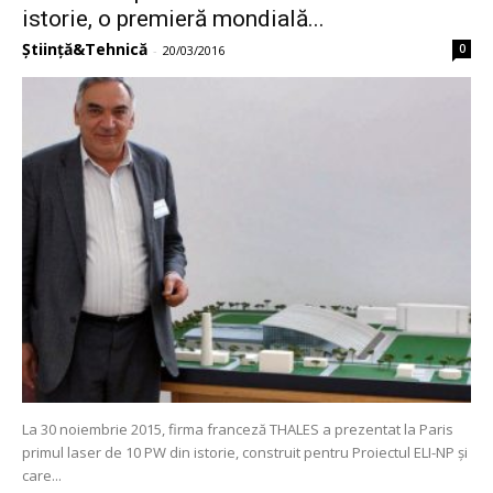
istorie, o premieră mondială...
Știință&Tehnică
0
-
20/03/2016
La 30 noiembrie 2015, firma franceză THALES a prezentat la Paris
primul laser de 10 PW din istorie, construit pentru Proiectul ELI-NP și
care...