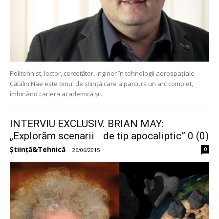
Politehnist, lector, cercetător, inginer în tehnologii aerospațiale –
Cătălin Nae este omul de știință care a parcurs un arc complet,
îmbinând cariera academică și...
INTERVIU EXCLUSIV. BRIAN MAY:
„Explorăm scenarii de tip apocaliptic” 0 (0)
Știință&Tehnică
0
-
26/06/2015