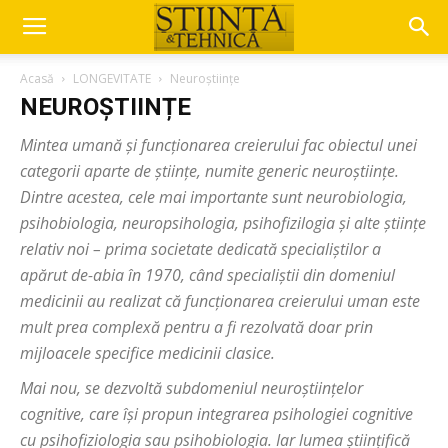
Acasă
LONGEVITATE
Neuroștiințe
NEUROȘTIINȚE
Mintea umană și funcționarea creierului fac obiectul unei
categorii aparte de științe, numite generic neuroștiințe.
Dintre acestea, cele mai importante sunt neurobiologia,
psihobiologia, neuropsihologia, psihofizilogia și alte științe
relativ noi – prima societate dedicată specialiștilor a
apărut de-abia în 1970, când specialiștii din domeniul
medicinii au realizat că funcționarea creierului uman este
mult prea complexă pentru a fi rezolvată doar prin
mijloacele specifice medicinii clasice.
Mai nou, se dezvoltă subdomeniul neuroștiințelor
cognitive, care își propun integrarea psihologiei cognitive
cu psihofiziologia sau psihobiologia. Iar lumea științifică