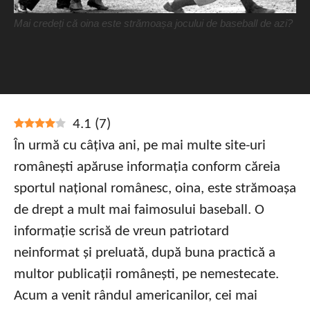
Mai credeți că oina este strămoașa jocului de baseball de azi?
4.1
(
7
)
În urmă cu câțiva ani, pe mai multe site-uri
românești apăruse informația conform căreia
sportul național românesc, oina, este strămoașa
de drept a mult mai faimosului baseball. O
informație scrisă de vreun patriotard
neinformat și preluată, după buna practică a
multor publicații românești, pe nemestecate.
Acum a venit rândul americanilor, cei mai