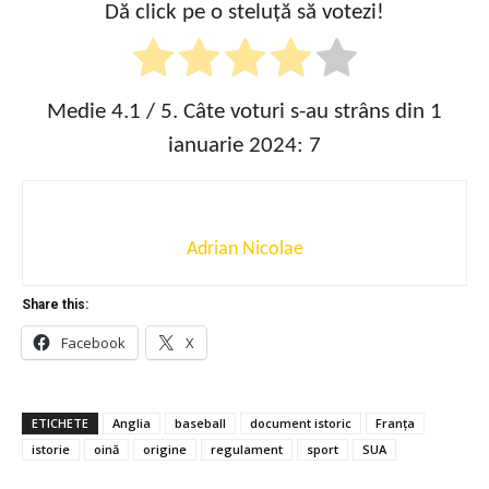
Dă click pe o steluță să votezi!
Medie
4.1
/ 5. Câte voturi s-au strâns din 1
ianuarie 2024:
7
Adrian Nicolae
Share this:
Facebook
X
ETICHETE
Anglia
baseball
document istoric
Franța
istorie
oină
origine
regulament
sport
SUA