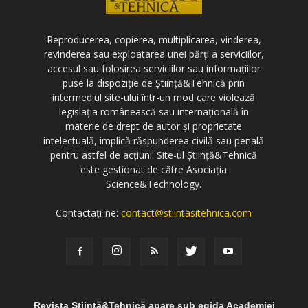
Reproducerea, copierea, multiplicarea, vinderea,
revinderea sau exploatarea unei părți a serviciilor,
accesul sau folosirea serviciilor sau informațiilor
puse la dispoziție de Știință&Tehnică prin
intermediul site-ului într-un mod care violează
legislația românească sau internațională în
materie de drept de autor și proprietate
intelectuală, implică răspunderea civilă sau penală
pentru astfel de acțiuni. Site-ul Știință&Tehnică
este gestionat de către Asociația
Science&Technology.
Contactați-ne:
contact@stiintasitehnica.com
Revista Știință&Tehnică apare sub egida Academiei