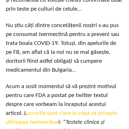
și recomandă cu voioșie chestii confirmate doar
prin teste pe culturi de celule…
Nu știu câți dintre concetățenii noștri s-au pus
pe consumat Ivermectină pentru a preveni sau
trata boala COVID-19. Totuși, din apelurile de
pe FB, am aflat că la noi nu se mai găsește,
doritorii fiind astfel obligați să cumpere
medicamentul din Bulgaria…
Acum a sosit momentul să vă prezint motivul
pentru care FDA a postat pe twitter textul
despre care vorbeam la începutul acestui
articol. L
ucrurile sunt clare în ceea ce privește
utilizarea Ivermectine
i: ”
Testele clinice și