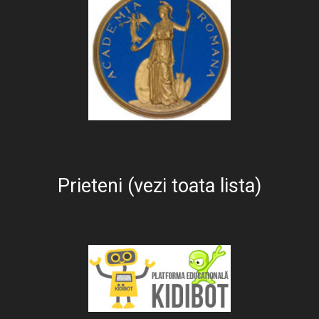
Prieteni (vezi toata lista)