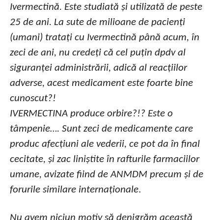
Ivermectină. Este studiată și utilizată de peste
25 de ani. La sute de milioane de pacienți
(umani) tratați cu Ivermectină până acum, în
zeci de ani, nu credeți că cel puțin dpdv al
siguranței administrării, adică al reacțiilor
adverse, acest medicament este foarte bine
cunoscut?!
IVERMECTINA produce orbire?!? Este o
tâmpenie…. Sunt zeci de medicamente care
produc afecțiuni ale vederii, ce pot da în final
cecitate, și zac liniștite în rafturile farmaciilor
umane, avizate fiind de ANMDM precum și de
forurile similare internaționale
.
Nu avem niciun motiv să denigrăm această