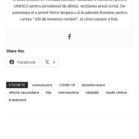
UNESCO pentru jurnalismul de știință, secțiunea presă scrisă. De
asemenea el a primit Petre Sergescu al Academiei Române pentru
cartea ”100 de inovatori români”, al cărei coautor a fost.
Share this:
Facebook
X
ETICHETE
comunicare
COVID-19
dezinformare
efecte secundare
fda
ivermectina
năzbâtii
studii clinice
tratament