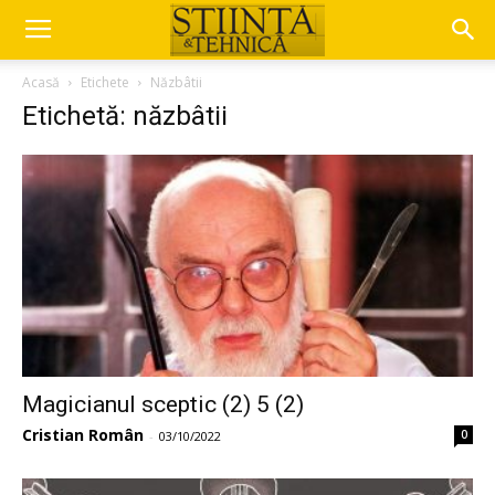
Acasă
Etichete
Năzbâtii
Etichetă: năzbâtii
Magicianul sceptic (2) 5 (2)
Cristian Român
0
-
03/10/2022