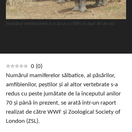
Numărul vertebratelor a scăzut cu 58% în doar 40 de ani
0
(
0
)
Numărul mamiferelor sălbatice, al păsărilor,
amfibienilor, peștilor și al altor vertebrate s-a
redus cu peste jumătate de la începutul anilor
70 și până în prezent, se arată într-un raport
realizat de către WWF și Zoological Society of
London (ZSL).