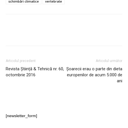
schimbări climatice
vertebrate
Articolul precedent
Articolul următor
Revista Știință & Tehnică nr. 60,
Șoarecii erau o parte din dieta
octombrie 2016
europenilor de acum 5.000 de
ani
[newsletter_form]