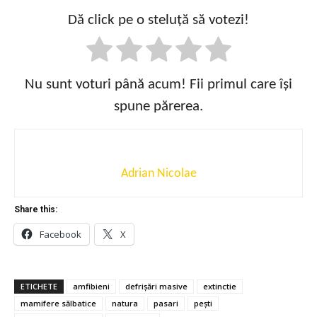
Dă click pe o steluță să votezi!
Nu sunt voturi până acum! Fii primul care își
spune părerea.
Adrian Nicolae
Share this:
Facebook
X
ETICHETE
amfibieni
defrișări masive
extinctie
mamifere sălbatice
natura
pasari
pești