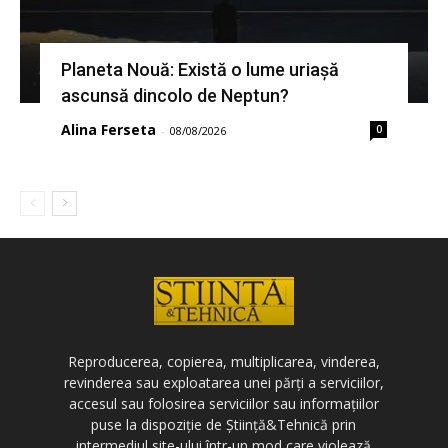
Planeta Nouă: Există o lume uriașă
ascunsă dincolo de Neptun?
Alina Ferseta
0
-
08/08/2026
Reproducerea, copierea, multiplicarea, vinderea,
revinderea sau exploatarea unei părți a serviciilor,
accesul sau folosirea serviciilor sau informațiilor
puse la dispoziție de Știință&Tehnică prin
intermediul site-ului într-un mod care violează