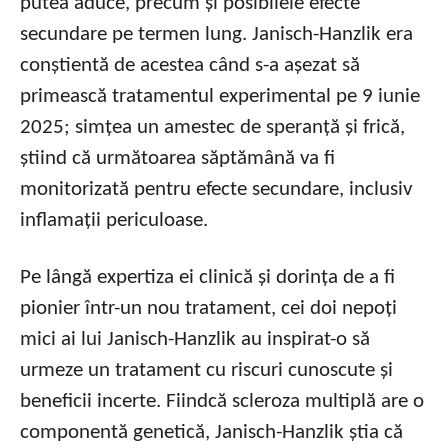
putea aduce, precum și posibilele efecte
secundare pe termen lung. Janisch-Hanzlik era
conștientă de acestea când s-a așezat să
primească tratamentul experimental pe 9 iunie
2025; simțea un amestec de speranță și frică,
știind că următoarea săptămână va fi
monitorizată pentru efecte secundare, inclusiv
inflamații periculoase.
Pe lângă expertiza ei clinică și dorința de a fi
pionier într-un nou tratament, cei doi nepoți
mici ai lui Janisch-Hanzlik au inspirat-o să
urmeze un tratament cu riscuri cunoscute și
beneficii incerte. Fiindcă scleroza multiplă are o
componentă genetică, Janisch-Hanzlik știa că