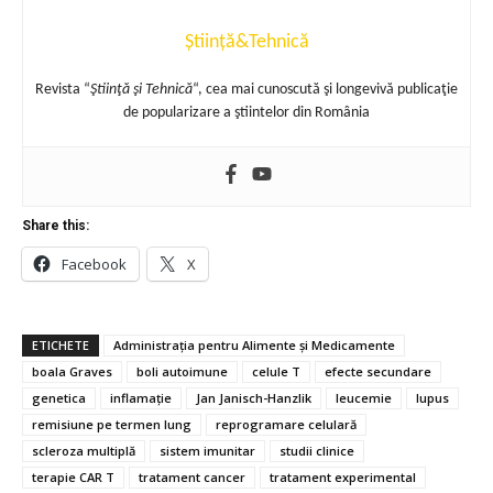
Știință&Tehnică
Revista “
Ştiinţă şi Tehnică
“, cea mai cunoscută şi longevivă publicaţie
de popularizare a ştiintelor din România
Share this:
Facebook
X
ETICHETE
Administrația pentru Alimente și Medicamente
boala Graves
boli autoimune
celule T
efecte secundare
genetica
inflamație
Jan Janisch-Hanzlik
leucemie
lupus
remisiune pe termen lung
reprogramare celulară
scleroza multiplă
sistem imunitar
studii clinice
terapie CAR T
tratament cancer
tratament experimental