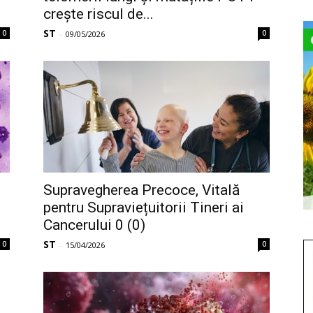
crește riscul de...
ST
0
0
-
09/05/2026
Supravegherea Precoce, Vitală
pentru Supraviețuitorii Tineri ai
Cancerului 0 (0)
ST
0
0
-
15/04/2026