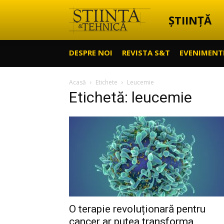
ȘTIINȚĂ
Știință
DESPRE NOI
REVISTA S&T
EVENIMENT
&
Acasă
Etichete
Leucemie
Etichetă: leucemie
Tehnică
O terapie revoluționară pentru
cancer ar putea transforma