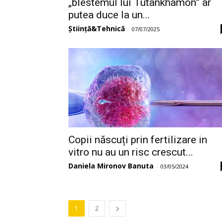
„blestemul lui Tutankhamon” ar
putea duce la un...
Știință&Tehnică
-
07/07/2025
Copii născuți prin fertilizare in
vitro nu au un risc crescut...
Daniela Mironov Banuta
-
03/05/2024
1
2