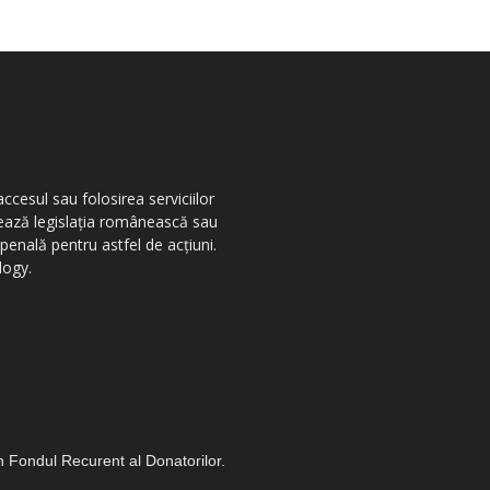
ccesul sau folosirea serviciilor
olează legislația românească sau
penală pentru astfel de acțiuni.
logy.
in Fondul Recurent al Donatorilor.