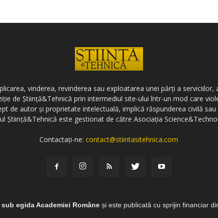
icarea, vinderea, revinderea sau exploatarea unei părți a serviciilor, a
ziție de Știință&Tehnică prin intermediul site-ului într-un mod care vi
ept de autor și proprietate intelectuală, implică răspunderea civilă sau 
-ul Știință&Tehnică este gestionat de către Asociația Science&Techno
Contactați-ne:
contact@stiintasitehnica.com
e sub egida Academiei Române
și este publicată cu sprijin financiar d