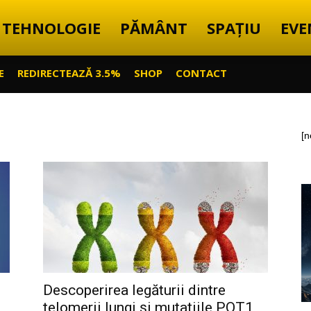
TEHNOLOGIE
PĂMÂNT
SPAȚIU
EVE
E
REDIRECTEAZĂ 3.5%
SHOP
CONTACT
[n
Descoperirea legăturii dintre
telomerii lungi și mutațiile POT1