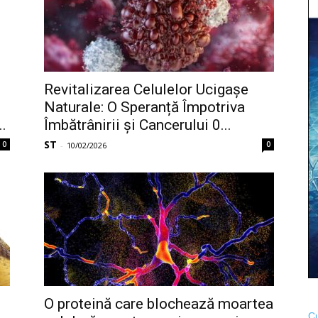
Revitalizarea Celulelor Ucigașe
Naturale: O Speranță Împotriva
.
Îmbătrânirii și Cancerului 0...
ST
0
0
-
10/02/2026
O proteină care blochează moartea
Cu