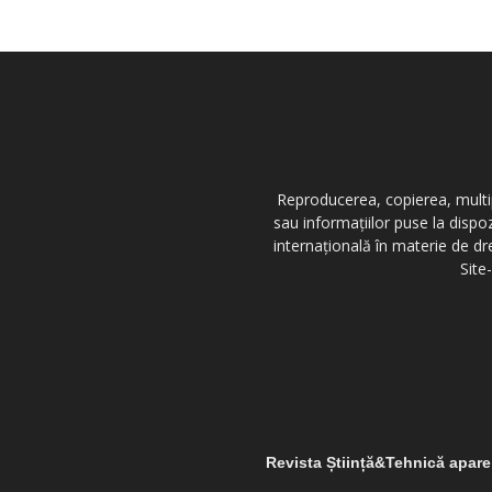
Reproducerea, copierea, multipl
sau informațiilor puse la dispo
internațională în materie de dr
Site
Revista Știință&Tehnică apar