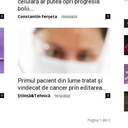
celulară ar putea opri progresia
bolii...
Constantin Ferșeta
0
0
-
13/05/2025
Primul pacient din lume tratat și
vindecat de cancer prin editarea...
Știință&Tehnică
0
0
-
19/12/2022
Pagina 1 din 2