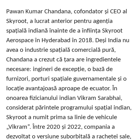
Pawan Kumar Chandana, cofondator și CEO al
Skyroot, a lucrat anterior pentru agenția
spațială indiană înainte de a înființa Skyroot
Aerospace în Hyderabad în 2018. Deși India nu
avea o industrie spațială comercială pură,
Chandana a crezut că țara are ingredientele
necesare: ingineri de excepție, o bază de
furnizori, porturi spațiale guvernamentale și o
locație avantajoasă aproape de ecuator. În
onoarea fizicianului indian Vikram Sarabhai,
considerat părintele programului spațial indian,
Skyroot a numit prima sa linie de vehicule
„Vikram”. Între 2020 și 2022, compania a
dezvoltat o versiune suborbitală a rachetei sale,