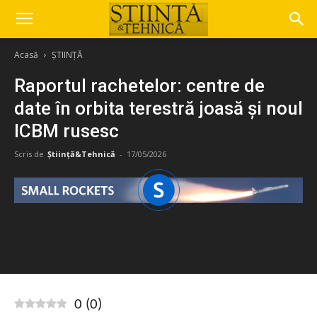
Acasă
ȘTIINȚĂ
Raportul rachetelor: centre de
date în orbita terestră joasă și noul
ICBM rusesc
Scris de
Știință&Tehnică
-
17/05/2026
0
(
0
)