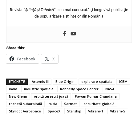
Revista “
Ştiinţă şi Tehnică
“, cea mai cunoscută şi longevivă publicaţie
de popularizare a ştiintelor din România
Share this:
Facebook
X
ETICHETE
Artemis III
Blue Origin
explorare spatiala
ICBM
india
industrie spațială
Kennedy Space Center
NASA
New Glenn
orbită terestră joasă
Pawan Kumar Chandana
rachetă suborbitală
rusia
Sarmat
securitate globală
Skyroot Aerospace
SpaceX
Starship
Vikram-1
Vikram-S