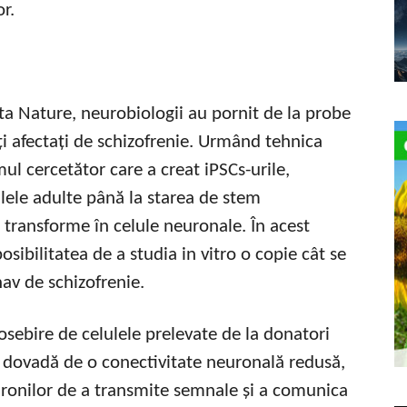
or.
ista Nature, neurobiologii au pornit de la probe
ți afectați de schizofrenie. Urmând tehnica
l cercetător care a creat iPSCs-urile,
ulele adulte până la starea de stem
 transforme în celule neuronale. În acest
sibilitatea de a studia in vitro o copie cât se
nav de schizofrenie.
eosebire de celulele prelevate de la donatori
u dovadă de o conectivitate neuronală redusă,
uronilor de a transmite semnale și a comunica