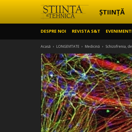
ȘTIINȚĂ
Știință
DESPRE NOI
REVISTA S&T
EVENIMENT
&
Acasă
LONGEVITATE
Medicină
Schizofrenia, de
Tehnică