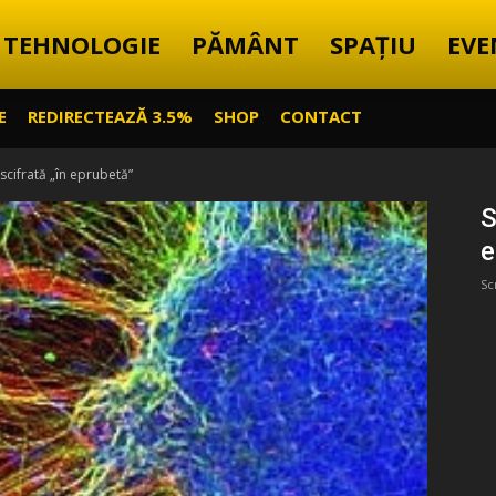
TEHNOLOGIE
PĂMÂNT
SPAȚIU
EVE
E
REDIRECTEAZĂ 3.5%
SHOP
CONTACT
scifrată „în eprubetă”
S
e
Sc