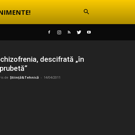
NIMENTE!
chizofrenia, descifrată „în
prubetă”
ris de
Știință&Tehnică
-
14/04/2011