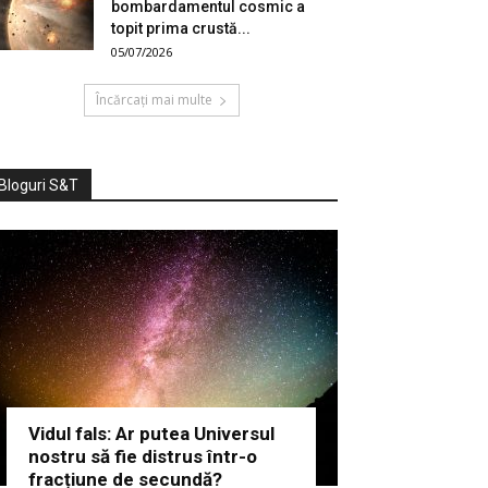
bombardamentul cosmic a
topit prima crustă...
05/07/2026
Încărcați mai multe
Bloguri S&T
Vidul fals: Ar putea Universul
nostru să fie distrus într-o
fracțiune de secundă?