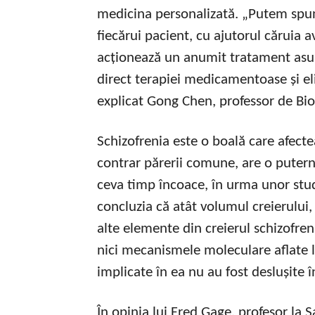
medicina personalizată. „Putem spun
fiecărui pacient, cu ajutorul căruia
acționează un anumit tratament asup
direct terapiei medicamentoase și eli
explicat Gong Chen, professor de Bio
Schizofrenia este o boală care afecte
contrar părerii comune, are o puter
ceva timp încoace, în urma unor stud
concluzia că atât volumul creierului,
alte elemente din creierul schizofren
nici mecanismele moleculare aflate la
implicate în ea nu au fost deslușite în
În opinia lui Fred Gage, profesor la 