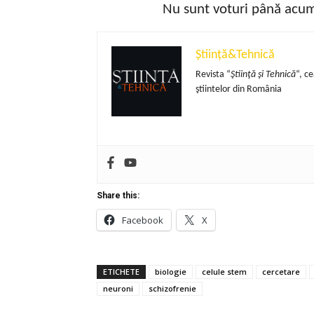
Nu sunt voturi până acum!
Știință&Tehnică
Revista “
Ştiinţă şi Tehnică
“, c
ştiintelor din România
Share this:
Facebook
X
ETICHETE
biologie
celule stem
cercetare
neuroni
schizofrenie