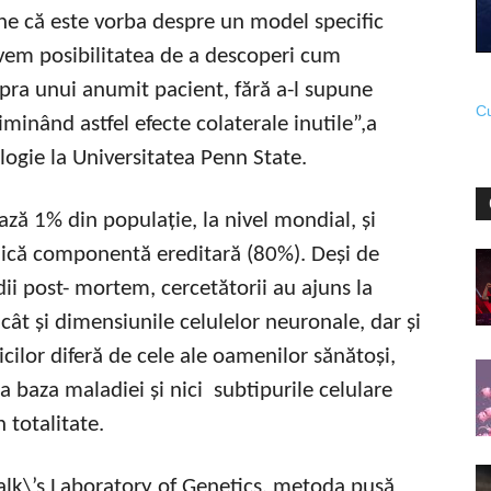
e că este vorba despre un model specific
 avem posibilitatea de a descoperi cum
ra unui anumit pacient, fără a-l supune
Cu
minând astfel efecte colaterale inutile”,a
logie la Universitatea Penn State.
ază 1% din populație, la nivel mondial, și
nică componentă ereditară (80%). Deși de
ii post- mortem, cercetătorii au ajuns la
 cât și dimensiunile celulelor neuronale, dar și
icilor diferă de cele ale oamenilor sănătoși,
 baza maladiei și nici subtipurile celulare
 totalitate.
Salk\’s Laboratory of Genetics, metoda pusă