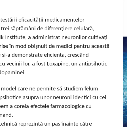
 testării eficacității medicamentelor
 trei săptămâni de diferențiere celulară,
k Institute, a administrat neuronilor cultivați
ise în mod obișnuit de medici pentru această
e și-a demonstrate eficiența, crescând
u vecinii lor, a fost Loxapine, un antipsihotic
 dopaminei.
model care ne permite să studiem felum
ihotice asupra unor neuroni identici cu cei
cepem a corela efectele farmacologice cu
nnand.
 tehnică reprezintă un pas înainte către