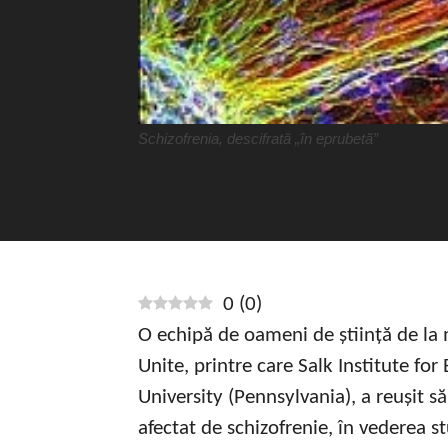
Schizofrenia, descifrată „în eprubetă”
0
(
0
)
O echipă de oameni de știință de la 
Unite, printre care Salk Institute for 
University (Pennsylvania), a reușit s
afectat de schizofrenie, în vederea st