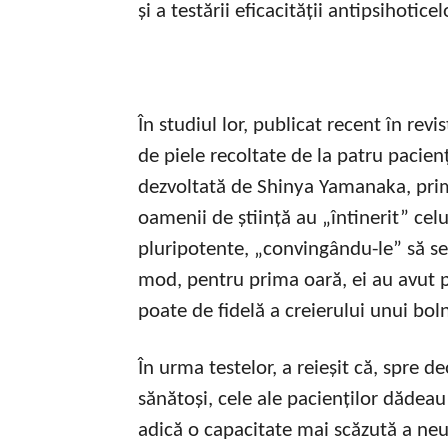
și a testării eficacității antipsihoticel
În studiul lor, publicat recent în rev
de piele recoltate de la patru pacien
dezvoltată de Shinya Yamanaka, primu
oamenii de știință au „întinerit” cel
pluripotente, „convingându-le” să se
mod, pentru prima oară, ei au avut po
poate de fidelă a creierului unui bol
În urma testelor, a reieșit că, spre d
sănătoși, cele ale pacienților dădea
adică o capacitate mai scăzută a ne