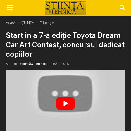
Acasă
ȘTIINȚĂ
Educație
Start în a 7-a ediție Toyota Dream
Car Art Contest, concursul dedicat
copiilor
Scris de
Știință&Tehnică
-
18/12/2016