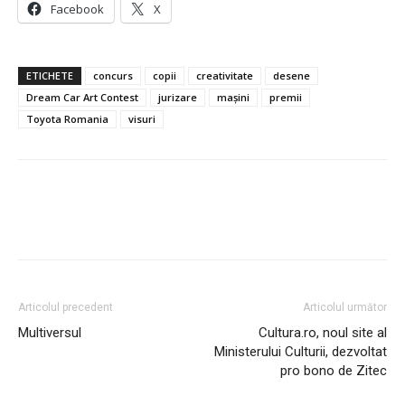
Facebook
X
ETICHETE
concurs
copii
creativitate
desene
Dream Car Art Contest
jurizare
mașini
premii
Toyota Romania
visuri
Articolul precedent
Articolul următor
Multiversul
Cultura.ro, noul site al
Ministerului Culturii, dezvoltat
pro bono de Zitec