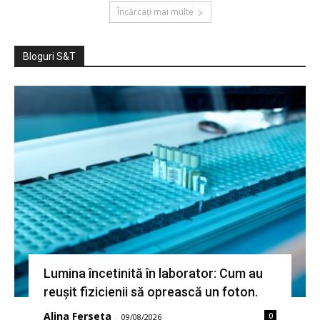
Încărcați mai multe
Bloguri S&T
Lumina încetinită în laborator: Cum au
reușit fizicienii să oprească un foton.
Alina Ferseta
0
-
09/08/2026