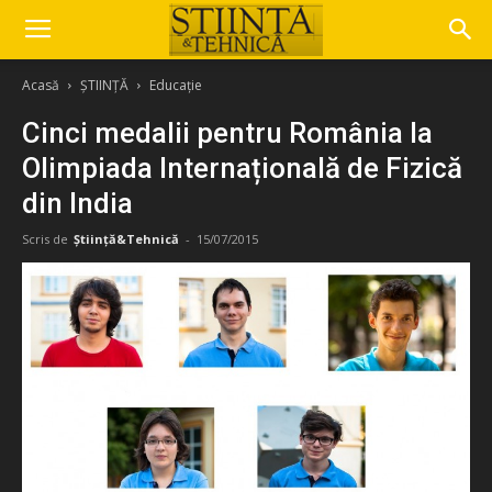
Acasă
ȘTIINȚĂ
Educație
Cinci medalii pentru România la
Olimpiada Internațională de Fizică
din India
Scris de
Știință&Tehnică
-
15/07/2015