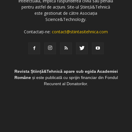
intelectuală, implică răspunderea civilă sau penală
pentru astfel de acțiuni. Site-ul Știință&Tehnică
este gestionat de către Asociația
Science&Technology.
Contactați-ne:
contact@stiintasitehnica.com
Revista Știință&Tehnică apare sub egida Academiei
Române
și este publicată cu sprijin financiar din Fondul
Recurent al Donatorilor.