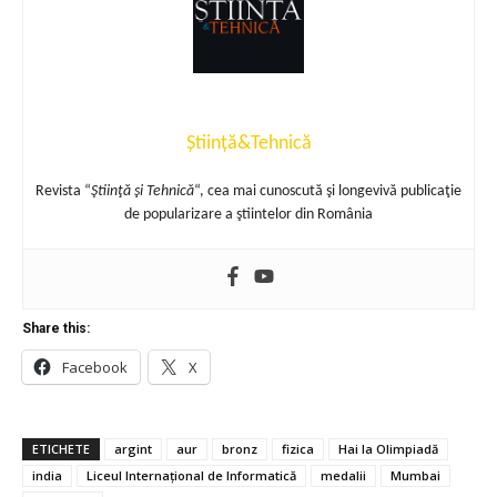
Știință&Tehnică
Revista “
Ştiinţă şi Tehnică
“, cea mai cunoscută şi longevivă publicaţie
de popularizare a ştiintelor din România
Share this:
Facebook
X
ETICHETE
argint
aur
bronz
fizica
Hai la Olimpiadă
india
Liceul Internațional de Informatică
medalii
Mumbai