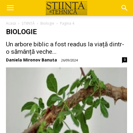
Acasă
ȘTIINȚĂ
Biologie
Pagina 4
BIOLOGIE
Un arbore biblic a fost readus la viață dintr-
o sămânță veche...
Daniela Mironov Banuta
0
-
26/09/2024