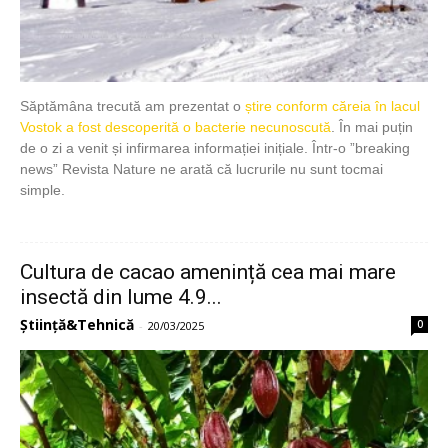
Săptămâna trecută am prezentat o
știre conform căreia în lacul
Vostok a fost descoperită o bacterie necunoscută
. În mai puțin
de o zi a venit și infirmarea informației inițiale. Într-o ”breaking
news” Revista Nature ne arată că lucrurile nu sunt tocmai
simple.
Cultura de cacao amenință cea mai mare
insectă din lume 4.9...
Știință&Tehnică
0
-
20/03/2025