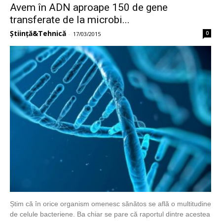
Avem în ADN aproape 150 de gene
transferate de la microbi...
Știință&Tehnică
0
-
17/03/2015
Știm că în orice organism omenesc sănătos se află o multitudine
de celule bacteriene. Ba chiar se pare că raportul dintre acestea