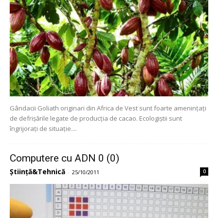
Gândacii Goliath originari din Africa de Vest sunt foarte amenințați
de defrișările legate de producția de cacao. Ecologiștii sunt
îngrijorați de situație....
Computere cu ADN 0 (0)
Știință&Tehnică
0
-
25/10/2011