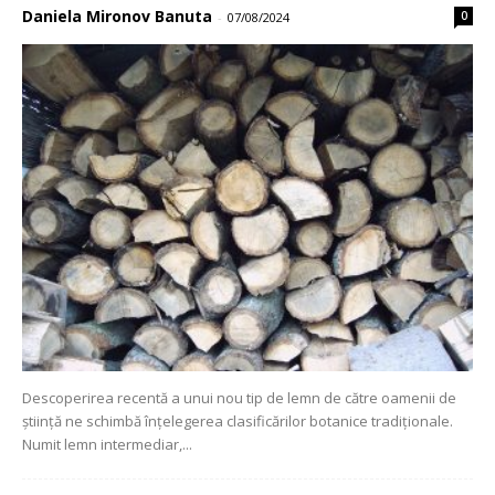
Daniela Mironov Banuta
0
-
07/08/2024
Descoperirea recentă a unui nou tip de lemn de către oamenii de
știință ne schimbă înțelegerea clasificărilor botanice tradiționale.
Numit lemn intermediar,...