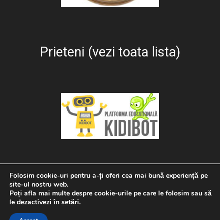
Prieteni (vezi toata lista)
Folosim cookie-uri pentru a-ți oferi cea mai bună experiență pe
Astrofest
Sci-Fi Fest
Asociatia Science&Technology
site-ul nostru web.
Despre Știință&Tehnică
MANIFESTUL ȘTIINȚĂ ȘI TEHNICĂ
Poți afla mai multe despre cookie-urile pe care le folosim sau să
Termeni și condiții
Contact și publicitate
le dezactivezi în
setări
.
Trimite comunicat de presa