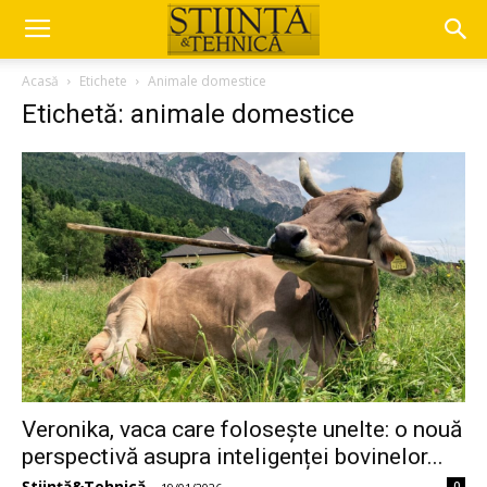
Acasă
Etichete
Animale domestice
Etichetă: animale domestice
Veronika, vaca care folosește unelte: o nouă
perspectivă asupra inteligenței bovinelor...
Știință&Tehnică
0