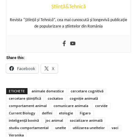
Știință&Tehnică
Revista “
Ştiinţă şi Tehnică
“, cea mai cunoscută şi longevivă publicaţie
de popularizare a ştiintelor din România
Share this:
Facebook
X
ETICHETE
animale domestice
cercetare cognitivă
cercetare științifică
cockatoo
cogniție animală
comportament animal
comunicare animala
corvide
Current Biology
delfini
etologie
Figaro
inteligență bovină
joc animal
socializare animală
studiu comportamental
unelte
utilizarea uneltelor
vaci
Veronika