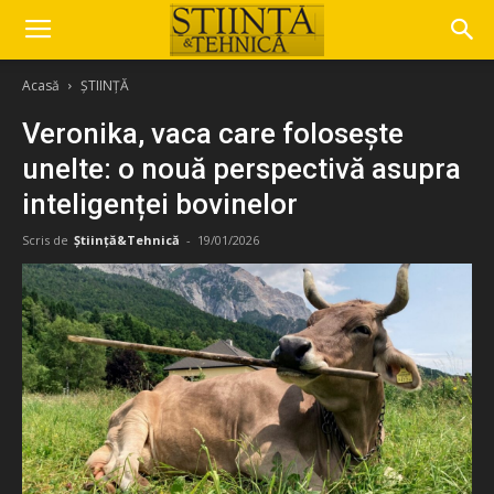
Acasă
ȘTIINȚĂ
Veronika, vaca care folosește
unelte: o nouă perspectivă asupra
inteligenței bovinelor
Scris de
Știință&Tehnică
-
19/01/2026