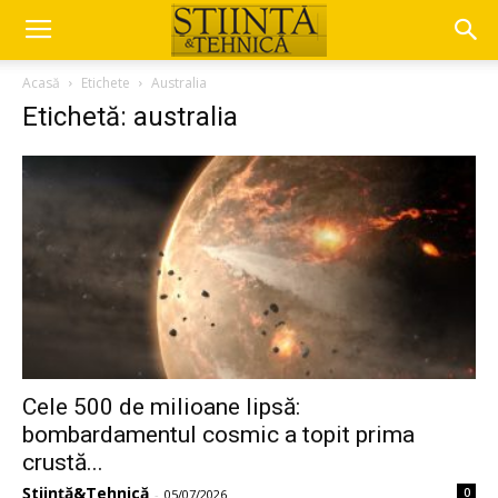
Acasă
Etichete
Australia
Etichetă: australia
Cele 500 de milioane lipsă:
bombardamentul cosmic a topit prima
crustă...
Știință&Tehnică
0
-
05/07/2026