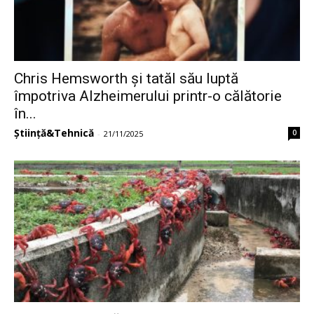
Chris Hemsworth și tatăl său luptă
împotriva Alzheimerului printr-o călătorie
în...
Știință&Tehnică
0
-
21/11/2025