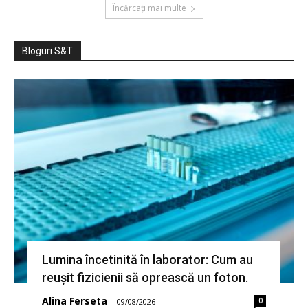
Încărcați mai multe
Bloguri S&T
Lumina încetinită în laborator: Cum au
reușit fizicienii să oprească un foton.
Alina Ferseta
0
-
09/08/2026